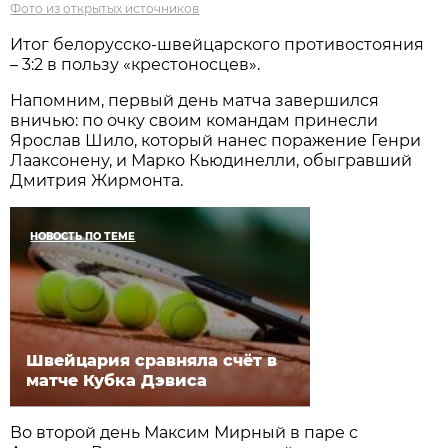
Фото из открытых источников
Итог белорусско-швейцарского противостояния
– 3:2 в пользу «крестоносцев».
Напомним, первый день матча завершился
вничью: по очку своим командам принесли
Ярослав Шило, который нанес поражение Генри
Лааксонену, и Марко Кьюдинелли, обыгравший
Дмитрия Жирмонта.
НОВОСТЬ ПО ТЕМЕ
Швейцария сравняла счёт в
матче Кубка Дэвиса
Во второй день Максим Мирный в паре с