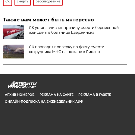
СК
смерть
расследование
Также вам может быть интересно
СК устанавливает причину смерти беременной
женщины в больнице Дзержинска
СК проводит проверку по факту смерти
сотрудника МЧС на пожаре в Лиозно
AIF.BY
АРХИВ НОМЕРОВ
РЕКЛАМА НА САЙТЕ
РЕКЛАМА В ГАЗЕТЕ
ОНЛАЙН-ПОДПИСКА НА ЕЖЕНЕДЕЛЬНИК АИФ
СООБЩИТЬ В РЕДАКЦИЮ ОБ ОШИБКЕ
© 2019 ООО «Аргументы и Факты в Белоруссии». Директор, главный
редактор: Игорь Николаевич Соколов. Заместители главного редактора:
Евгений Юрьевич Олейник и Юлия Владимировна Тельтевская. Шеф-