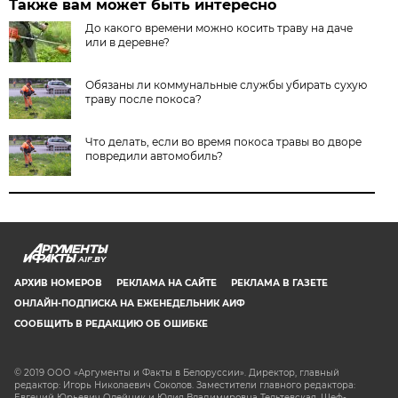
Также вам может быть интересно
До какого времени можно косить траву на даче
или в деревне?
Обязаны ли коммунальные службы убирать сухую
траву после покоса?
Что делать, если во время покоса травы во дворе
повредили автомобиль?
AIF.BY
АРХИВ НОМЕРОВ
РЕКЛАМА НА САЙТЕ
РЕКЛАМА В ГАЗЕТЕ
ОНЛАЙН-ПОДПИСКА НА ЕЖЕНЕДЕЛЬНИК АИФ
СООБЩИТЬ В РЕДАКЦИЮ ОБ ОШИБКЕ
© 2019 ООО «Аргументы и Факты в Белоруссии». Директор, главный
редактор: Игорь Николаевич Соколов. Заместители главного редактора:
Евгений Юрьевич Олейник и Юлия Владимировна Тельтевская. Шеф-