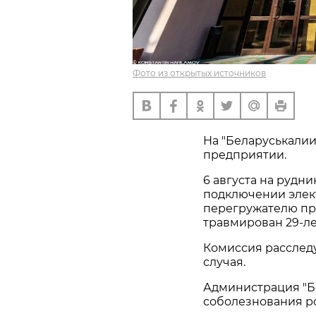
Фото из открытых источников
На "Беларуськалии
предприятии.
6 августа на рудн
подключении элек
перегружателю пр
травмирован 29-л
Комиссия расследу
случая.
Администрация "Б
соболезнования р