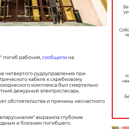
Бе
ур
Собо
т
" погиб рабочий,
сообщили
на
ике четвертого рудоуправления при
Н
трического кабеля к скребковому
на
оходческого комплекса был смертельно
етний дежурный электрослесарь.
Б
ет обстоятельства и причины несчастного
еларуськалия" выразила глубокие
одным и близким погибшего.