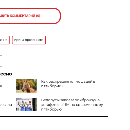
АВИТЬ КОММЕНТАРИЙ (0)
пенко
ирина просенцова
ресно
Как распределяют лошадей в
ЧЕ
пятибории?
Белорусы завоевали «бронзу» в
оевала
эстафете на ЧМ по современному
пятиборью