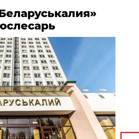
«Беларуськалия»
рослесарь