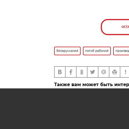
ОСТ
беларускалий
погиб рабочий
произво
Также вам может быть инте
В Минске на стройке
обрушились леса, один че
погиб
В организациях Минска
сократилось количество т
производственных травм