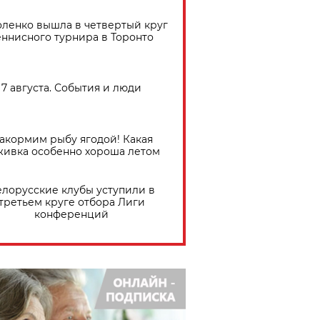
ленко вышла в четвертый круг
еннисного турнира в Торонто
7 августа. События и люди
акормим рыбу ягодой! Какая
живка особенно хороша летом
елорусские клубы уступили в
третьем круге отбора Лиги
конференций