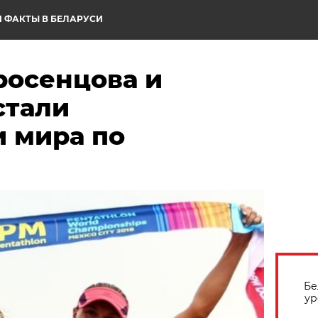
 ФАКТЫ В БЕЛАРУСИ
росенцова и
стали
 мира по
Бе
ур