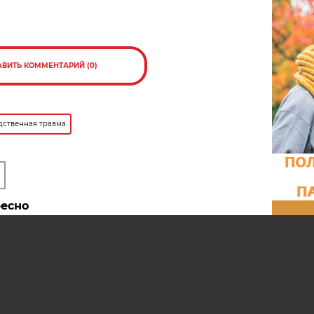
АВИТЬ КОММЕНТАРИЙ (0)
дственная травма
ресно
Взрыв в цистерне унес жизнь
ловек
рабочего в Гродненской области
В Могилеве погиб сварщик, упав
яжелых
в шахту грузового лифта