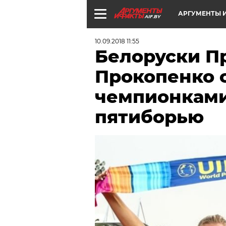
АРГУМЕНТЫ И
AIF.BY
10.09.2018 11:55
Белоруски П
Прокопенко 
чемпионками
пятиборью