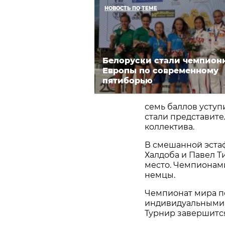
НОВОСТЬ ПО ТЕМЕ
Белоруски стали чемпион
Европы по современному
пятиборью
семь баллов усту
стали представите
коллектива.
В смешанной эстаф
Халдоба и Павел Т
место. Чемпионам
немцы.
Чемпионат мира п
индивидуальными 
Турнир завершится