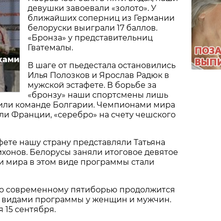
девушки завоевали «золото». У
ближайших соперниц из Германии
белоруски выиграли 17 баллов.
«Бронза» у представительниц
Гватемалы.
ками
В шаге от пьедестала остановились
Илья Полозков и Ярослав Радюк в
мужской эстафете. В борьбе за
«бронзу» наши спортсмены лишь
пили команде Болгарии. Чемпионами мира
ли Франции, «серебро» на счету чешского
ете нашу страну представляли Татьяна
ихонов. Белорусы заняли итоговое девятое
и мира в этом виде программы стали
о современному пятиборью продолжится
видами программы у женщин и мужчин.
 15 сентября.