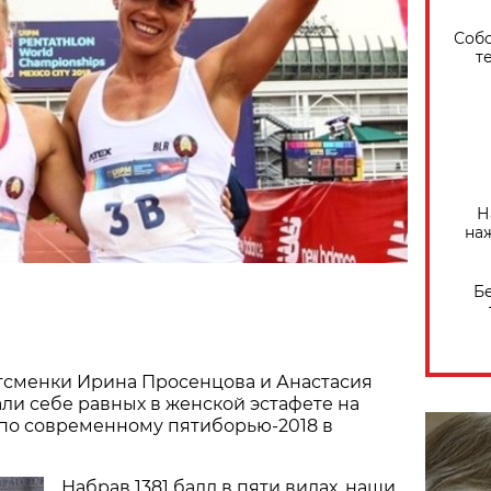
Собо
т
Н
на
Б
тсменки Ирина Просенцова и Анастасия
ли себе равных в женской эстафете на
по современному пятиборью-2018 в
Набрав 1381 балл в пяти видах, наши