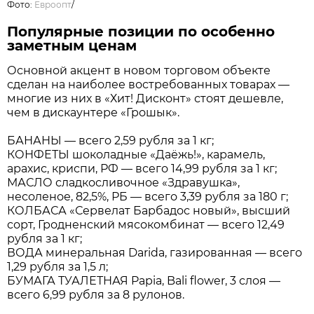
Фото:
Евроопт
/
Популярные позиции по особенно
заметным ценам
Основной акцент в новом торговом объекте
сделан на наиболее востребованных товарах —
многие из них в «Хит! Дисконт» стоят дешевле,
чем в дискаунтере «Грошык».
БАНАНЫ — всего 2,59 рубля за 1 кг;
КОНФЕТЫ шоколадные «Даёжь!», карамель,
арахис, криспи, РФ — всего 14,99 рубля за 1 кг;
МАСЛО сладкосливочное «Здравушка»,
несоленое, 82,5%, РБ — всего 3,39 рубля за 180 г;
КОЛБАСА «Сервелат Барбадос новый», высший
сорт, Гродненский мясокомбинат — всего 12,49
рубля за 1 кг;
ВОДА минеральная Darida, газированная — всего
1,29 рубля за 1,5 л;
БУМАГА ТУАЛЕТНАЯ Papia, Bali flower, 3 слоя —
всего 6,99 рубля за 8 рулонов.