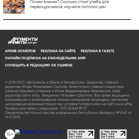
Почем знания? Сколько стоит учеба для
первокурсников, изучили потолок цен
AIF.BY
АРХИВ НОМЕРОВ
РЕКЛАМА НА САЙТЕ
РЕКЛАМА В ГАЗЕТЕ
ОНЛАЙН-ПОДПИСКА НА ЕЖЕНЕДЕЛЬНИК АИФ
СООБЩИТЬ В РЕДАКЦИЮ ОБ ОШИБКЕ
© 2019 ООО «Аргументы и Факты в Белоруссии». Директор, главный
редактор: Игорь Николаевич Соколов. Заместители главного редактора:
Евгений Юрьевич Олейник и Юлия Владимировна Тельтевская. Шеф-
редактор сайта aif.by: Владимир Петрович Шарпило. Все права защищены.
Копирование и использование полных материалов запрещено, частичное
цитирование возможно только при условии гиперссылки на сайт www.aif.by.
Телефон для связи с редакцией: +375 29 642 67 51.
Свидетельство Министерства информации Республики Беларусь №1040 от
14.01.2010
16+