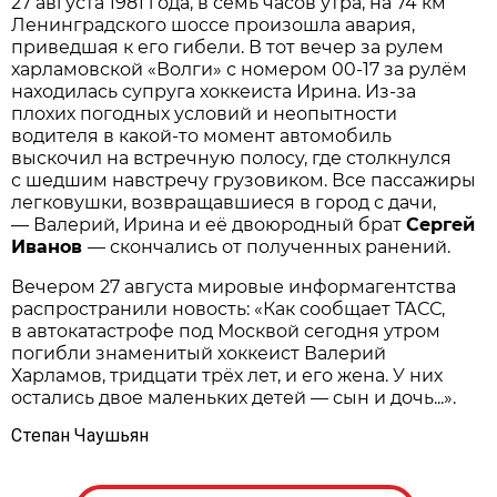
27 августа 1981 года, в семь часов утра, на 74 км
Ленинградского шоссе произошла авария,
приведшая к его гибели. В тот вечер за рулем
харламовской «Волги» с номером 00-17 за рулём
находилась супруга хоккеиста Ирина. Из-за
плохих погодных условий и неопытности
водителя в какой-то момент автомобиль
выскочил на встречную полосу, где столкнулся
с шедшим навстречу грузовиком. Все пассажиры
легковушки, возвращавшиеся в город с дачи,
— Валерий, Ирина и её двоюродный брат
Сергей
Иванов
— скончались от полученных ранений.
Вечером 27 августа мировые информагентства
распространили новость: «Как сообщает ТАСС,
в автокатастрофе под Москвой сегодня утром
погибли знаменитый хоккеист Валерий
Харламов, тридцати трёх лет, и его жена. У них
остались двое маленьких детей — сын и дочь...».
Степан Чаушьян