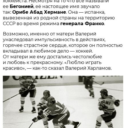
хоккеиста. Несмотря на то что все называли
ее
Бегонией
, её настоящее имя звучало
так:
Орибе Абад Хермане
. Она — испанка,
вывезенная из родной страны на территорию
СССР во время режима
генерала Франко
.
Возможно, именно от матери Валерий
унаследовал импульсивность в действиях,
горячее страстное сердце, которое он полностью
вкладывал в любимое дело — хоккей.
От матери же ему достались честолюбие
и любовь к прекрасному. «Люблю играть
красиво», — как-то сказал Валерий Харламов.