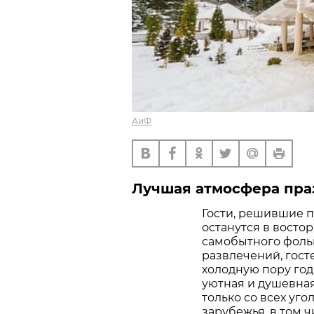
АиФ
Лучшая атмосфера праз
Гости, решившие п
останутся в восто
самобытного фольк
развлечений, гост
холодную пору год
уютная и душевна
только со всех уго
зарубежья, в том 