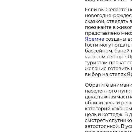
Если вы желаете н
новогодне-рождест
сказкой, отведать
поезжайте в живо
представлено мно
Яремче
созданы в
Гости могут отдат
бассейном, баней н
частном секторе 
туристам прокат г
желания готовить
выбор на отелях Я
Обратите внимани
населенного пункт
двухэтажная частн
вблизи леса и реки
категорий «эконом
целый коттедж. В д
смотреть спутнико
автостоянкой. В у