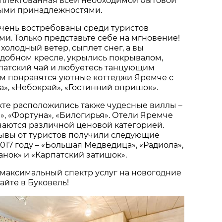
мплектованная всей необходимой бытовой
выми принадлежностями.
чень востребованы среди туристов
ми. Только представьте себе на мгновение!
холодный ветер, сыплет снег, а вы
добном кресле, укрылись покрывалом,
рпатский чай и любуетесь танцующим
ам понравятся уютные коттеджи Яремче с
а», «Небокрай», «Гостинний опришок».
кте расположились также чудесные виллы –
а», «Фортуна», «Билогирья». Отели Яремче
чаются различной ценовой категорией.
ывы от туристов получили следующие
017 году – «Большая Медведица», «Радиола»,
анок» и «Карпатский затишок».
максимальный спектр услуг на новогодние
йте в Буковель!