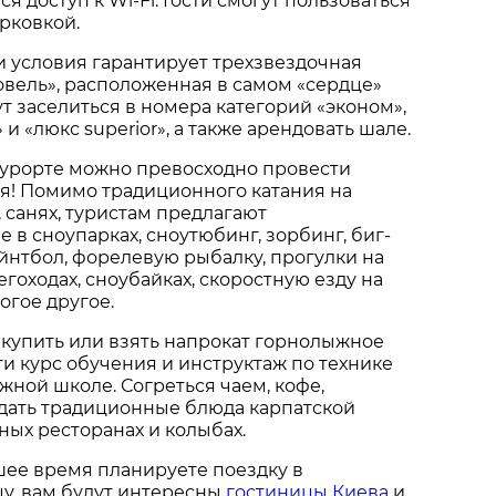
я доступ к Wi-Fi. Гости смогут пользоваться
рковкой.
 условия гарантирует трехзвездочная
овель», расположенная в самом «сердце»
ут заселиться в номера категорий «эконом»,
 и «люкс superior», а также арендовать шале.
урорте можно превосходно провести
я! Помимо традиционного катания на
, санях, туристам предлагают
в сноупарках, сноутюбинг, зорбинг, биг-
йнтбол, форелевую рыбалку, прогулки на
егоходах, сноубайках, скоростную езду на
огое другое.
купить или взять напрокат горнолыжное
и курс обучения и инструктаж по технике
жной школе. Согреться чаем, кофе,
едать традиционные блюда карпатской
ных ресторанах и колыбах.
шее время планируете поездку в
у, вам будут интересны
гостиницы Киева
и