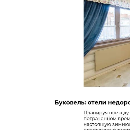
Буковель: отели недор
Планируя поездку 
потраченном време
настоящую зимнюю