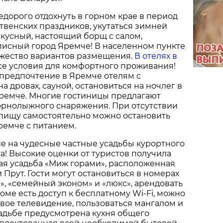
едорого отдохнуть в горном крае в период
венских праздников, укутаться зимней
 вкусный, настоящий борщ с салом,
писный город Яремче! В населенном пункте
жество вариантов размещения.
В отелях в
се условия для комфортного проживания!
ь предпочтение в Яремче отелям с
а дровах, сауной, остановиться на ночлег в
Яремче. Многие гостиницы предлагают
орнолыжного снаряжения. При отсутствии
 пищу самостоятельно можно остановить
ремче с питанием.
е на чудесные частные усадьбы курортного
а! Высокие оценки от туристов получила
ая усадьба «Миж горами», расположенная
 Прут. Гости могут остановиться в номерах
», «семейный эконом» и «люкс», арендовать
оме есть доступ к бесплатному Wi-Fi, можно
вое телевидение, пользоваться мангалом и
садьбе предусмотрена кухня общего