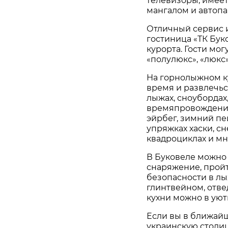
телевизоры, имеетс
мангалом и автопа
Отличный сервис и
гостиница «ТК Бук
курорта. Гости мог
«полулюкс», «люкс»
На горнолыжном к
время и развлечьс
лыжах, сноубордах
времяпровождение 
эйрбег, зимний пе
упряжках хаски, сн
квадроциклах и мн
В Буковеле можно 
снаряжение, пройт
безопасности в лы
глинтвейном, отв
кухни можно в уют
Если вы в ближай
украинскую столиц