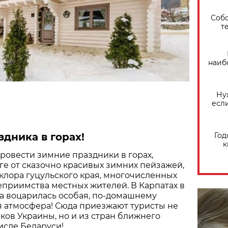
Собо
т
наиб
Ну
есл
дника в горах!
Год
к
ровести зимние праздники в горах,
рге от сказочно красивых зимних пейзажей,
лора гуцульского края, многочисленных
еприимства местных жителей. В Карпатах в
а воцарилась особая, по-домашнему
я атмосфера! Сюда приезжают туристы не
лков Украины, но и из стран ближнего
числе Беларуси!