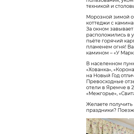
пользования, уко
техникой и столо
Морозной зимой о
коттеджи с камина
За окном завывает 
расположились в у
пьёте горячий ка
пламенем огня! В
камином – «У Марк
В населенном пун
«Хованка», «Корон
на Новый Год отли
Превосходные отз
отели в Яремче в 2
«Межгорье», «Свит
Желаете получить 
праздники? Поезжа