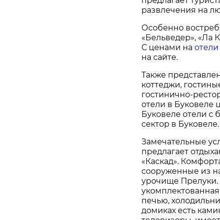
предлагает турис
развлечения на л
Особенно востреб
«Бельведер», «Ла К
С ценами на
отели
на сайте.
Также представлен
коттеджи, гостины
гостинично-ресто
отели в Буковеле 
Буковеле отели с 
сектор в Буковеле.
Замечательные ус
предлагает отдых
«Каскад». Комфорт
сооруженные из н
урочище Прелуки. 
укомплектованная
печью, холодильни
домиках есть ками