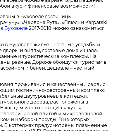
там всевозможные варианты размещения,
юбой вкус и финансовые возможности!
ованы в Буковеле гостиницы –
рэчуну», «Червона Рута», «Плюс» и Karpatski.
 в Буковеле
2017-2018 можно ознакомиться
о в Буковеле жилье – частные усадьбы и
е дворы и виллы, гостевые дома и шале,
ранные и туристические комплексы. На
цены разные. Дороже обойдутся туристам в
бассейном и баней, дешевле – частный
ловия проживания и качественный сервис
ающим гостинично-ресторанный комплекс
абельные двухуровневые коттеджи,
атурального дерева, расположены в
В каждом из них находится кухня,
 электрической плитой и микроволновой
ком и набором посуды. В некоторых
н. В коттеджах предусмотрены плазменные