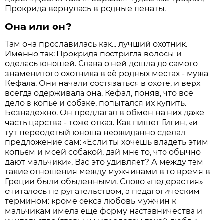
Прокрида вернулась в родные пенаты.
Она или он?
Там она прославилась как... лучший охотник.
Именно так: Прокрида постригла волосы и
оделась юношей. Слава о ней дошла до самого
знаменитого охотника в её родных местах - мужа
Кефала. Они начали состязаться в охоте, и верх
всегда одерживала она. Кефал, поняв, что всё
дело в копье и собаке, попытался их купить.
Безнадёжно. Он предлагал в обмен на них даже
часть царства - тоже отказ. Как пишет Гигин, «и
тут переодетый юноша неожиданно сделал
предложение сам: «Если ты хочешь владеть этим
копьём и моей собакой, дай мне то, что обычно
дают мальчики». Вас это удивляет? А между тем
такие отношения между мужчинами в то время в
Греции были обыденными. Слово «педерастия»
считалось не ругательством, а педагогическим
термином: кроме секса любовь мужчин к
мальчикам имела ещё форму наставничества и