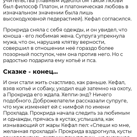
учительства (главным идеологом такой любви
был философ Платон, и платоническая любовь в
изначальном значении была лишь
высокодуховной педерастией). Кефал согласился.
Прокрида сняла с себя одежды, и он увидел, что
юноша - его любимая жена. Супруга упрекнула
мужа, что он, нарушив клятву верности,
совершил в отношении неё гораздо более
позорный поступок, чем она против него. Но с
радостью подарила ему копьё и пса.
Сказке - конец...
И они стали жить счастливо, как раньше. Кефал,
взяв копьё и собаку, уходил ещё затемно на охоту,
а Прокрида его ждала. Хеппи-энд? Ничего
подобного. Доброжелатели рассказали супруге,
что муж изменяет ей с нимфой по имени
Прохлада. Прокрида начала следить за любимым
и однажды, прячась в кустах, услышала, как
изнывающий от жары Кефал пел: «Спеши ко мне,
желанная прохлада!» Прокрида вздрогнула, кусты