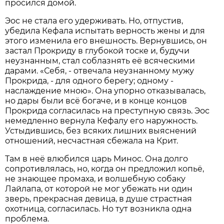
просился домой.
Эос не стала его удерживать. Но, отпустив,
убедила Кефала испытать верность жены и для
этого изменила его внешность. Вернувшись, он
застал Прокриду в глубокой тоске и, будучи
неузнанным, стал соблазнять её всяческими
дарами. «Себя, - отвечала неузнанному мужу
Прокрида, - для одного берегу; одному -
наслаждение мною». Она упорно отказывалась,
но дары были всё богаче, и в конце концов
Прокрида согласилась на преступную связь. Эос
немедленно вернула Кефалу его наружность.
Устыдившись, без всяких лишних выяснений
отношений, несчастная сбежала на Крит.
Там в неё влюбился царь Минос. Она долго
сопротивлялась, но, когда он предложил копьё,
не знающее промаха, и волшебную собаку
Лайлапа, от которой не мог убежать ни один
зверь, прекрасная девица, в душе страстная
охотница, согласилась. Но тут возникла одна
проблема.