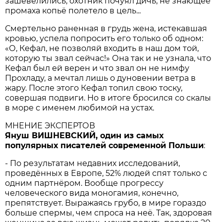
зашевелились, охотник почуял дичь, не знающее
промаха копьё полетело в цель...
Смертельно раненная в грудь жена, истекавшая
кровью, успела попросить его только об одном:
«О, Кефал, не позволяй входить в наш дом той,
которую ты звал сейчас!» Она так и не узнала, что
Кефал был ей верен и что звал он не нимфу
Прохладу, а мечтал лишь о дуновении ветра в
жару. После этого Кефал топил свою тоску,
совершая подвиги. Но в итоге бросился со скалы
в море с именем любимой на устах.
МНЕНИЕ ЭКСПЕРТОВ
Януш ВИШНЕВСКИЙ, один из самых
популярных писателей современной Польши
:
- По результатам недавних исследований,
проведённых в Европе, 52% людей спят только с
одним партнёром. Вообще прогрессу
человеческого вида моногамия, конечно,
препятствует. Выражаясь грубо, в мире гораздо
больше спермы, чем спроса на неё. Так, здоровая