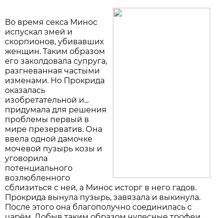
Во время секса Минос
испускал змей и
скорпионов, убивавших
женщин. Таким образом
его заколдовала супруга,
разгневанная частыми
изменами. Но Прокрида
оказалась
изобретательной и...
придумала для решения
проблемы первый в
мире презерватив. Она
ввела одной дамочке
мочевой пузырь козы и
уговорила
потенциального
возлюбленного
сблизиться с ней, а Минос исторг в него гадов.
Прокрида вынула пузырь, завязала и выкинула.
После этого она благополучно соединилась с
царём. Добыв таким образом чудесные трофеи,