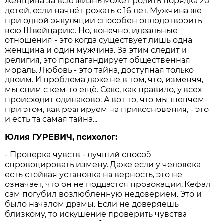
женщина за всю жизнь может родить порядка 20
детей, если начнёт рожать с 16 лет. Мужчина же
при одной эякуляции способен оплодотворить
всю Швейцарию. Но, конечно, идеальные
отношения - это когда существует лишь одна
женщина и один мужчина. За этим следит и
религия, это пропагандирует общественная
мораль. Любовь - это тайна, доступная только
двоим. И проблема даже не в том, что, изменяя,
мы спим с кем-то ещё. Секс, как правило, у всех
происходит одинаково. А вот то, что мы шепчем
при этом, как реагируем на прикосновения, - это
и есть та самая тайна...
Юлия ГУРЕВИЧ, психолог:
- Проверка чувств - лучший способ
спровоцировать измену. Даже если у человека
есть стойкая установка на верность, это не
означает, что он не поддастся провокации. Кефал
сам погубил возлюбленную недоверием. Это и
было началом драмы. Если не доверяешь
близкому, то искушение проверить чувства