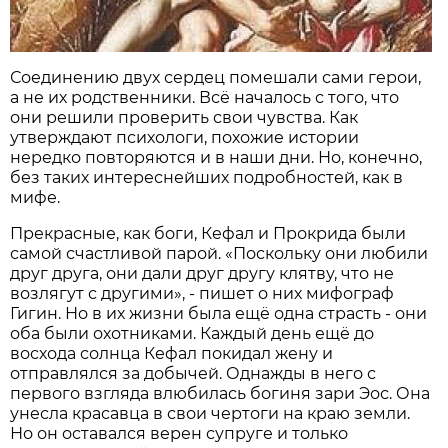
Соединению двух сердец помешали сами герои,
а не их родственники. Всё началось с того, что
они решили проверить свои чувства. Как
утверждают психологи, похожие истории
нередко повторяются и в наши дни. Но, конечно,
без таких интереснейших подробностей, как в
мифе.
Прекрасные, как боги, Кефал и Прокрида были
самой счастливой парой. «Поскольку они любили
друг друга, они дали друг другу клятву, что не
возлягут с другими», - пишет о них мифограф
Гигин. Но в их жизни была ещё одна страсть - они
оба были охотниками. Каждый день ещё до
восхода солнца Кефал покидал жену и
отправлялся за добычей. Однажды в него с
первого взгляда влюбилась богиня зари Эос. Она
унесла красавца в свои чертоги на краю земли.
Но он оставался верен супруге и только