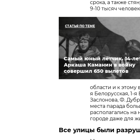
срока, а также стя
9-10 тысяч человек)
СТАТЬЯ ПО ТЕМЕ
Самый юный лётчик. 14-ле
Аркаша Каманин в войну
совершил 650 вылетов
области и к этому
я Белорусская, 1-я
Заслонова, Ф. Дубр
места парада бол
располагались на н
городе даже для ж
Все улицы были разру