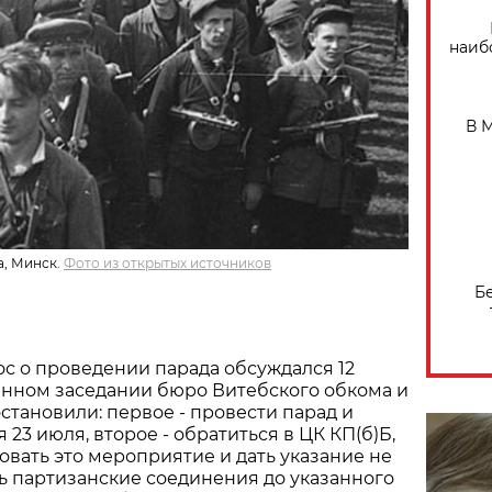
наиб
В 
а, Минск.
Фото из открытых источников
Б
с о проведении парада обсуждался 12
нном заседании бюро Витебского обкома и
остановили: первое - провести парад и
23 июля, второе - обратиться в ЦК КП(б)Б,
вать это мероприятие и дать указание не
 партизанские соединения до указанного