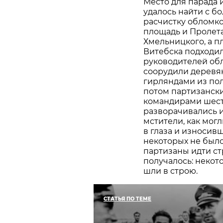
Место для парада 
удалось найти с б
расчистку обломко
площадь и Пролета
Хмельницкого, а п
Витебска подходи
руководителей обл
соорудили деревя
гирляндами из пол
потом партизански
командирами шест
разворачивались 
мстители, как мог
в глаза и износив
некоторых не было 
партизаны идти ст
получалось: неко
шли в строю.
СТАТЬЯ ПО ТЕМЕ