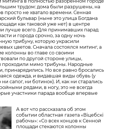
и митинга в полностью разоренном городе
ольшим трудом: дома были разрушены, на
в просто не хватало времени. Сенная
рский бульвар (ныне это улица Богдана
лощади как таковой уже нет) в центре
ли лучше всего. Для принимавших парад
асти и города срочно, за одну ночь
нную трибуну, которую украсили
евых цветов. Сначала состоялся митинг, а
е колонны во главе со своими
вовали по другой стороне улицы,
и проходили мимо трибуны. Народные
ли, принарядились. Но все равно бросались
шаяся одежда, и видавшая виды обувь (у
ни сапог, ни ботинок). И, как ни старались
ройными рядами, в ногу, это не всегда
торые участники парада вообще впервые
А вот что рассказала об этом
событии областная газета «Віцебскі
рабочы»: «Со всех концов к Сенной
площади стекаются колонны