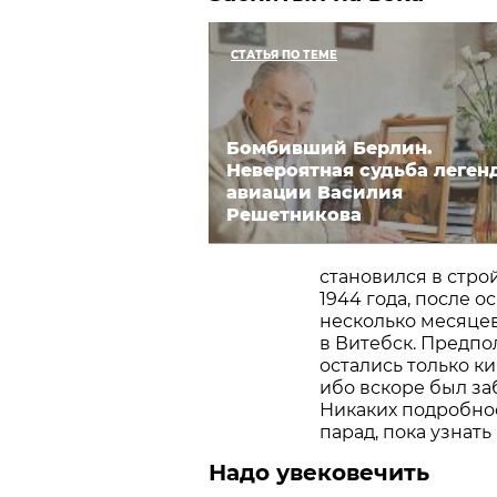
СТАТЬЯ ПО ТЕМЕ
Бомбивший Берлин.
Невероятная судьба леген
авиации Василия
Решетникова
становился в стро
1944 года, после 
несколько месяцев
в Витебск. Предпол
остались только ки
ибо вскоре был за
Никаких подробнос
парад, пока узнать
Надо увековечить