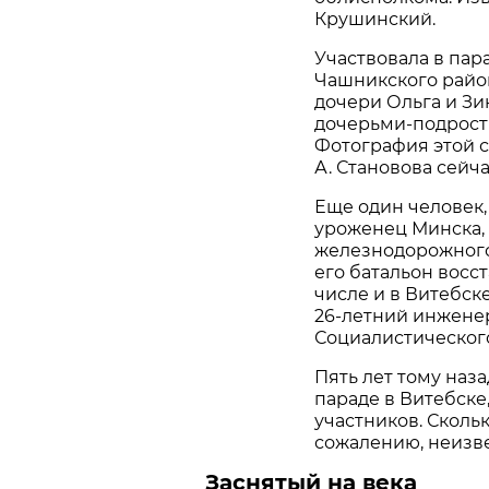
Крушинский.
Участвовала в пар
Чашникского район
дочери Ольга и Зин
дочерьми-подростк
Фотография этой 
А. Становова сейч
Еще один человек,
уроженец Минска, 
железнодорожного
его батальон восс
числе и в Витебске
26-летний инжене
Социалистического
Пять лет тому наза
параде в Витебске
участников. Скольк
сожалению, неизв
Заснятый на века