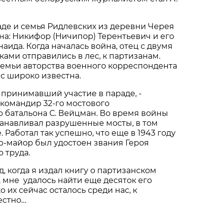
аде и семья Ридлевских из деревни Черея
а: Никифор (Ничипор) Терентьевич и его
аида. Когда началась война, отец с двумя
ами отправились в лес, к партизанам.
семьи авторства военного корреспондента
ас широко известна.
 принимавший участие в параде, -
командир 32-го мостового
 батальона С. Вейцман. Во время войны
танавливал разрушенные мосты, в том
. Работал так успешно, что еще в 1943 году
р-майор был удостоен звания Героя
 труда.
д, когда я издал книгу о партизанском
, мне удалось найти еще десяток его
о их сейчас осталось среди нас, к
естно…