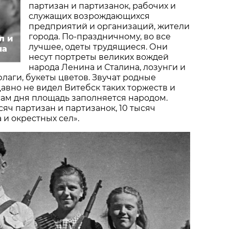
партизан и партизанок, рабочих и
служащих возрождающихся
предприятий и организаций, жители
города. По-праздничному, во все
л и
лучшее, одеты трудящиеся. Они
на
несут портреты великих вождей
народа Ленина и Сталина, лозунги и
флаги, букеты цветов. Звучат родные
Давно не видел Витебск таких торжеств и
асам дня площадь заполняется народом.
сяч партизан и партизанок, 10 тысяч
 и окрестных сел».