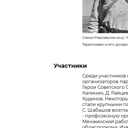
Семья Ридлевских из д. 
Терентьевич и его дочер
Участники
Среди участников 
организаторов пар
Герои Советского 
Калинин, Д. Райцев
Кудинов. Некоторы
стали крупными п
С. Шабашов возгла
- профсоюзную орг
Менжинский работ
облисполкома. Из