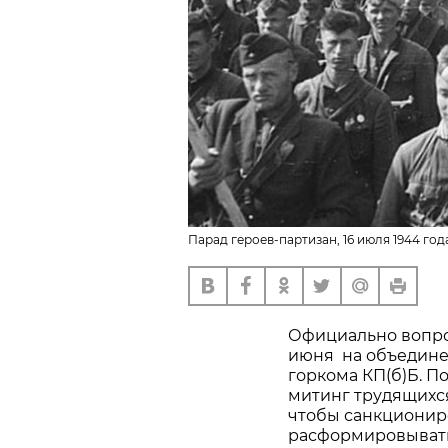
Парад героев-партизан, 16 июля 1944 год
Официально вопро
июня на объедине
горкома КП(б)Б. П
митинг трудящихся 
чтобы санкциониро
расформировывать