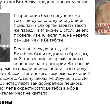
нуть их к Витебску (предполагалось участие
.
Разрешение было получено. Не
тогда ли руководству республики
пришла мысль организовать такой
же парад и в Минске? В столице его
провели уже 16 июля, т. е. на неделю
раньше, чем в Витебске.
тний
В оставшиеся десять дней к
Витебску были подтянуты бригады,
действовавшие во время войны в
основном на территории Витебской
 времени находившиеся поближе к городу: 1-
 Витебская, Ленинского комсомола, имени К.
овского, А. Донукалова, М. Фрунзе и др. До
ьшинство партизан добирались пешком,
очлег в окрестностях Витебска, ибо в
ителей мест не хватало.
шены