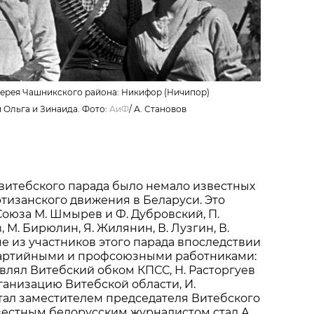
Черея Чашникского района: Никифор (Ничипор)
и Ольга и Зинаида. Фото:
АиФ
/
А. Становов
витебского парада было немало известных
тизанского движения в Беларуси. Это
Союза М. Шмырев и Ф. Дубровский, П.
, М. Бирюлин, Я. Жилянин, В. Лузгин, В.
е из участников этого парада впоследствии
артийными и профсоюзными работниками:
влял Витебский обком КПСС, Н. Расторгуев
анизацию Витебской области, И.
ал заместителем председателя Витебского
вестным белорусским журналистом стал А.