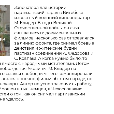
Запечатлел для истории
партизанский парад в Витебске
известный военный кинооператор
М. Клидер. В годы Великой
Отечественной войны он снял
свыше десяти документальных
фильмов, несколько раз отправлялся
ды
за линию фронта, где снимал боевые
действия и житейские будни
партизан соединений А. Федорова и
С. Ковпака. А когда нужно было, то
й вместе с народными мстителями. Летом
освобождения Украины, М. Клидер на
 оказался свободным - его командировали
агался, конечно, фильм об этом параде, но
нокадры. Автор не успел закончить работу,
брошен в тыл немцев, в Чехословакию.
тей о том, как он снимал партизанский
 не удалось.