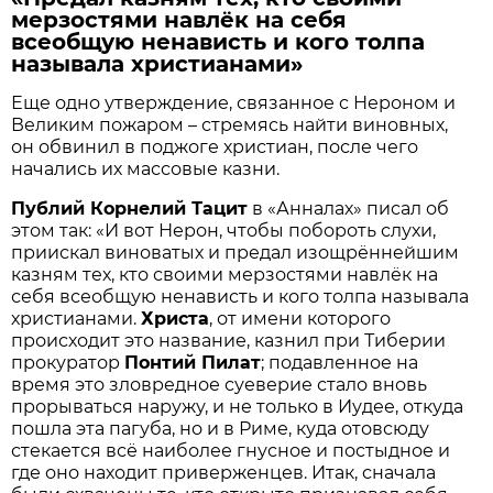
мерзостями навлёк на себя
всеобщую ненависть и кого толпа
называла христианами»
Еще одно утверждение, связанное с Нероном и
Великим пожаром – стремясь найти виновных,
он обвинил в поджоге христиан, после чего
начались их массовые казни.
Публий Корнелий Тацит
в «Анналах» писал об
этом так: «И вот Нерон, чтобы побороть слухи,
приискал виноватых и предал изощрённейшим
казням тех, кто своими мерзостями навлёк на
себя всеобщую ненависть и кого толпа называла
христианами.
Христа
, от имени которого
происходит это название, казнил при Тиберии
прокуратор
Понтий Пилат
; подавленное на
время это зловредное суеверие стало вновь
прорываться наружу, и не только в Иудее, откуда
пошла эта пагуба, но и в Риме, куда отовсюду
стекается всё наиболее гнусное и постыдное и
где оно находит приверженцев. Итак, сначала