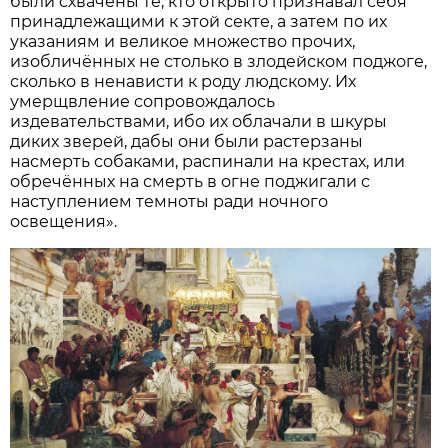
были схвачены те, кто открыто признавал себя
принадлежащими к этой секте, а затем по их
указаниям и великое множество прочих,
изобличённых не столько в злодейском поджоге,
сколько в ненависти к роду людскому. Их
умерщвление сопровождалось
издевательствами, ибо их облачали в шкуры
диких зверей, дабы они были растерзаны
насмерть собаками, распинали на крестах, или
обречённых на смерть в огне поджигали с
наступлением темноты ради ночного
освещения».