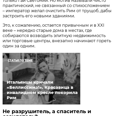
только Гай Светоний. Но мотив называли чисто
практический, не связанный со стихосложением
– император желал очистить Рим от трущоб, дабы
застроить его новыми зданиями.
Это, к сожалению, остается привычным и в XXI
веке – нередко старые дома в местах, где
собираются возводить элитную недвижимость
или торговые центры, внезапно начинают гореть
один за одним.
СТАТЬЯ ПО ТЕМЕ
Итальянцы кричали
«Беллиссима!». Красавица в
инвалидном кресле покорила
Рим
Не разрушитель, а спаситель и