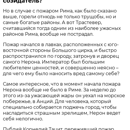
созидатель?
Но в случае с пожаром Рима, как было сказано
выше, горели отнюдь не только трущобы, но и
самые богатые районы. А вот Трастевер,
считавшийся тогда одним из наиболее ужасных
районов Рима, вообще не пострадал.
Пожар начался в лавках, расположенных с юго-
восточной стороны Большого цирка, и быстро
распространился по городу, затронув и дворец
самого Нерона. Император был большим
любителем ценностей, и совершенно неясно –
для чего ему было наносить вред самому себе?
Самое интересное, что в момент начала пожара
Нерона вообще не было в Риме. За неделю до
этого из-за ужасающей жары он уехал на морское
побережье, в Анций. Для человека, который
специально собирается поджечь город, чтобы
насладиться страшным зрелищем, Нерон ведет
себя нелогично.
Публий Корнелий Тацит, переживший пожар