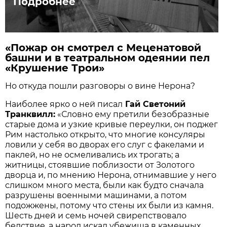
Подробнее
«Пожар он смотрел с Меценатовой
башни и в театральном одеянии пел
«Крушение Трои»
Но откуда пошли разговоры о вине Нерона?
Наиболее ярко о ней писал
Гай Светоний
Транквилл:
«Словно ему претили безобразные
старые дома и узкие кривые переулки, он поджег
Рим настолько открыто, что многие консуляры
ловили у себя во дворах его слуг с факелами и
паклей, но не осмеливались их трогать; а
житницы, стоявшие поблизости от Золотого
дворца и, по мнению Нерона, отнимавшие у него
слишком много места, были как будто сначала
разрушены военными машинами, а потом
подожжены, потому что стены их были из камня.
Шесть дней и семь ночей свирепствовало
бедствие, а народ искал убежища в каменных