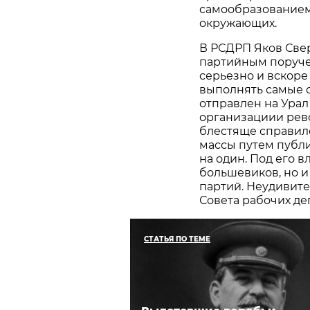
самообразованием,
окружающих.
В РСДРП Яков Сверд
партийным поруче
серьезно и вскоре
выполнять самые с
отправлен на Урал
организациии рев
блестяще справилс
массы путем публи
на один. Под его 
большевиков, но 
партий. Неудивите
Совета рабочих де
СТАТЬЯ ПО ТЕМЕ