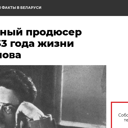
 ФАКТЫ В БЕЛАРУСИ
ьный продюсер
3 года жизни
лова
Собо
т