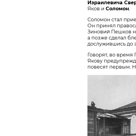
Израилевича Све
Яков и
Соломон
.
Соломон стал пр
Он принял правос
Зиновий Пешков н
а позже сделал бл
дослужившись до з
Говорят, во время
Якову предупрежде
повесят первым. Н