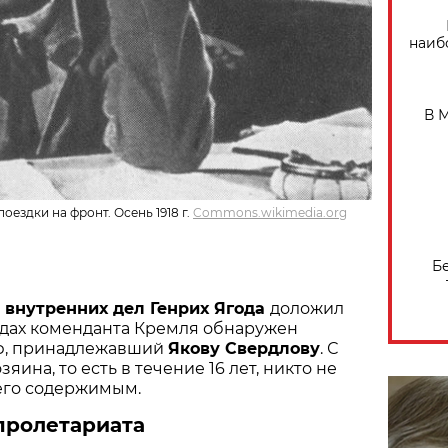
наиб
В 
оездки на фронт. Осень 1918 г.
Commons.wikimedia.org
Б
 внутренних дел Генрих Ягода
доложил
адах коменданта Кремля обнаружен
ф, принадлежавший
Якову Свердлову
. С
яина, то есть в течение 16 лет, никто не
его содержимым.
пролетариата