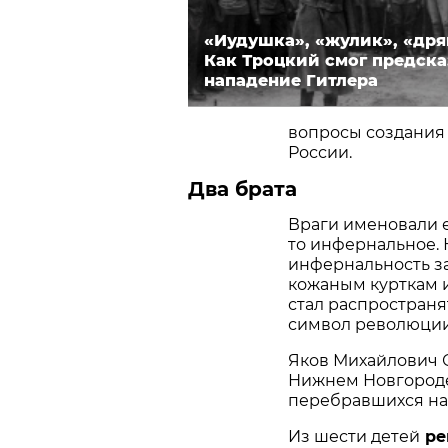
«Иудушка», «жулик», «дря
Как Троцкий смог предска
нападение Гитлера
вопросы создания 
России.
Два брата
Враги именовали е
то инфернальное. 
инфернальность з
кожаным курткам и
стал распространя
символ революции
Яков Михайлович С
Нижнем Новгороде
перебравшихся на 
Из шести детей
ре