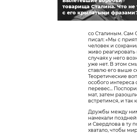
Вылетевшие воробьи
товарища Сталина. Что не 
с его крылатыми фразами
со Сталиным. Сам
писал: «Мы с прия
человек и сохранил
живо реагировать 
случаях у него во
уже нет. В этом см
ставлю его выше се
Теоретические воп
особого интереса 
перевес... Поспори
мат, затем разошл
встретимся, и так 
Дружбы между ними
намекали позднейш
и Свердлова в ту 
хватало, чтобы мир