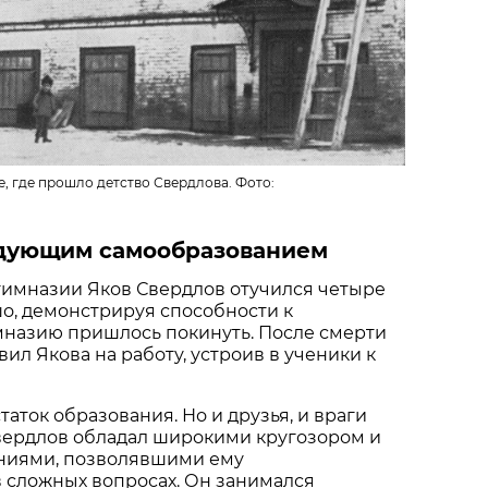
, где прошло детство Свердлова. Фото:
едующим самообразованием
гимназии Яков Свердлов отучился четыре
шо, демонстрируя способности к
мназию пришлось покинуть. После смерти
ил Якова на работу, устроив в ученики к
таток образования. Но и друзья, и враги
Свердлов обладал широкими кругозором и
ниями, позволявшими ему
 сложных вопросах. Он занимался