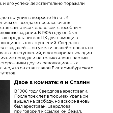
 и его успехи действительно поражали
ов вступил в возрасте 16 лет. К
ниям он всегда относился очень
 стал считаться человеком, способным
ложные задания. В 1905 году он был
 как представитель ЦК для помощи в
олюционных выступлений. Свердлов
я с задачей — он умел и воздействовать на
чных выступлений, и договариваться один
влияние попадали не только члены партии
и сторонники других революционных
льно, что он стал главой Екатеринбургского
путатов.
Двое в комнате: я и Сталин
В 1906 году Свердлова арестовали.
После трех лет в тюрьмах Урала он
вышел на свободу, но вскоре вновь
был арестован. Свердлова
приговорил к ссылке, он бежал,