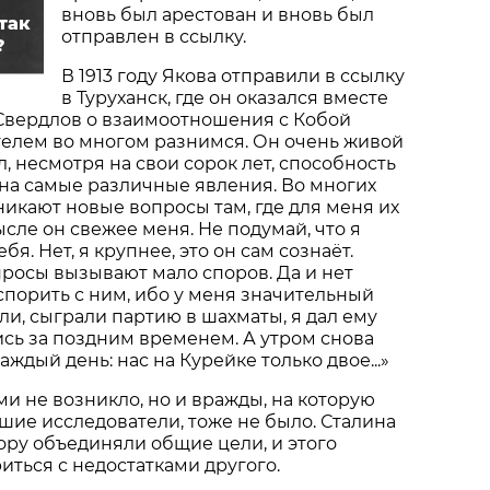
вновь был арестован и вновь был
так
отправлен в ссылку.
?
В 1913 году Якова отправили в ссылку
в Туруханск, где он оказался вместе
 Свердлов о взаимоотношения с Кобой
телем во многом разнимся. Он очень живой
, несмотря на свои сорок лет, способность
на самые различные явления. Во многих
зникают новые вопросы там, где для меня их
ысле он свежее меня. Не подумай, что я
бя. Нет, я крупнее, это он сам сознаёт.
росы вызывают мало споров. Да и нет
спорить с ним, ибо у меня значительный
ли, сыграли партию в шахматы, я дал ему
ись за поздним временем. А утром снова
каждый день: нас на Курейке только двое...»
 не возникло, но и вражды, на которую
ие исследователи, тоже не было. Сталина
пору объединяли общие цели, и этого
иться с недостатками другого.