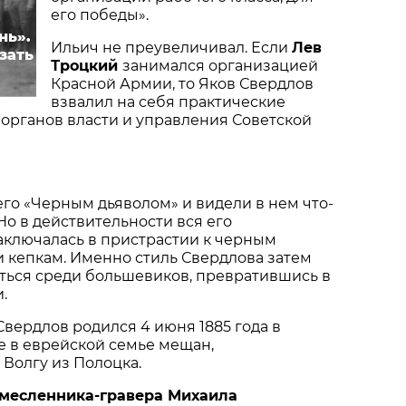
его победы».
нь».
Ильич не преувеличивал. Если
Лев
зать
Троцкий
занимался организацией
Красной Армии, то Яков Свердлов
взвалил на себя практические
органов власти и управления Советской
го «Черным дьяволом» и видели в нем что-
Но в действительности вся его
аключалась в пристрастии к черным
 кепкам. Именно стиль Свердлова затем
ться среди большевиков, превратившись в
.
вердлов родился 4 июня 1885 года в
 в еврейской семье мещан,
Волгу из Полоцка.
месленника-гравера Михаила