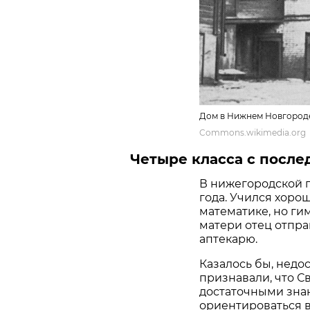
Дом в Нижнем Новгороде
Commons.wikimedia.org
Четыре класса с посл
В нижегородской 
года. Учился хоро
математике, но ги
матери отец отправ
аптекарю.
Казалось бы, недос
признавали, что 
достаточными зна
ориентироваться в