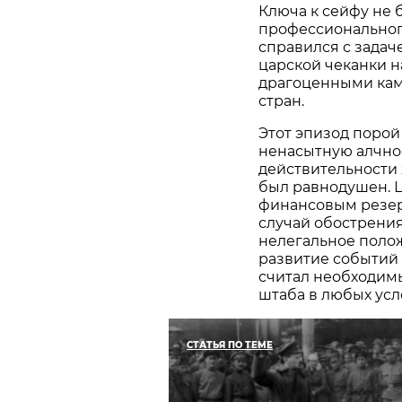
Ключа к сейфу не 
профессиональног
справился с задач
царской чеканки на
драгоценными кам
стран.
Этот эпизод порой
ненасытную алчнос
действительности 
был равнодушен. Ц
финансовым резер
случай обострения
нелегальное полож
развитие событий 
считал необходим
штаба в любых усл
СТАТЬЯ ПО ТЕМЕ