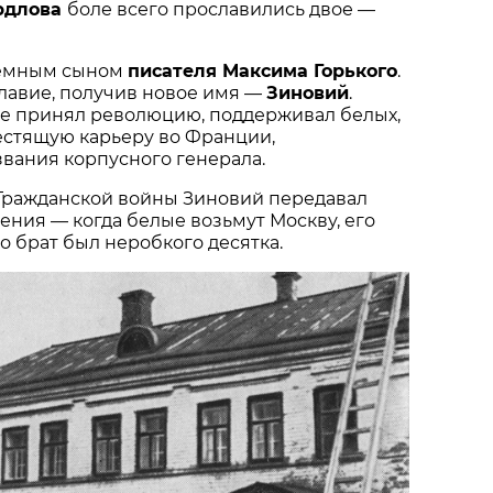
рдлова
боле всего прославились двое —
иемным сыном
писателя Максима Горького
.
лавие, получив новое имя —
Зиновий
.
е принял революцию, поддерживал белых,
естящую карьеру во Франции,
вания корпусного генерала.
 Гражданской войны Зиновий передавал
ния — когда белые возьмут Москву, его
о брат был неробкого десятка.