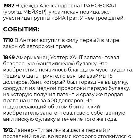
1982
Надежда Александровна ГРАНОВСКАЯ
(урожд. МЕЙХЕР), украинская певица, экс-
участница группы «ВИА Гра». У неё трое детей.
СОБЫТИЯ:
1710
В Англии вступил в силу первый в мире
закон об авторском праве.
1849
Американец Уолтер ХАНТ запатентовал
безопасную («английскую») булавку. Это
изобретение появилось благодаря чувству долга.
Решив отдать приятелю взятые взаймы 15
долларов, Хант, который был горазд на выдумку,
соорудил из медной проволоки первую булавку,
на которую получил патент и сразу же продал
права на него за 400 долларов. Не
подозревающий об этом британский
изобретатель запатентовал свою собственную
английскую булавку в течение того же года.
1912
Лайнер «Титаник» вышел в первый и
последний рейс, во время которого столкнулся с