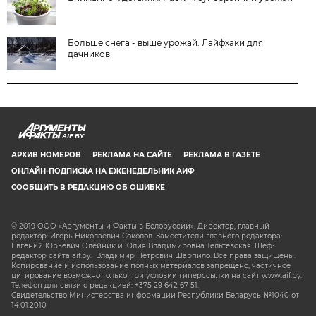
Больше снега - выше урожай. Лайфхаки для
дачников
AIF.BY
АРХИВ НОМЕРОВ
РЕКЛАМА НА САЙТЕ
РЕКЛАМА В ГАЗЕТЕ
ОНЛАЙН-ПОДПИСКА НА ЕЖЕНЕДЕЛЬНИК АИФ
СООБЩИТЬ В РЕДАКЦИЮ ОБ ОШИБКЕ
© 2019 ООО «Аргументы и Факты в Белоруссии». Директор, главный
редактор: Игорь Николаевич Соколов. Заместители главного редактора:
Евгений Юрьевич Олейник и Юлия Владимировна Тельтевская. Шеф-
редактор сайта aif.by: Владимир Петрович Шарпило. Все права защищены.
Копирование и использование полных материалов запрещено, частичное
цитирование возможно только при условии гиперссылки на сайт www.aif.by.
Телефон для связи с редакцией: +375 29 642 67 51.
Свидетельство Министерства информации Республики Беларусь №1040 от
14.01.2010