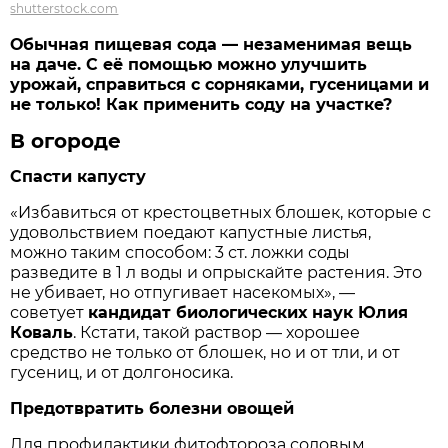
shutterstock.com
Обычная пищевая сода — незаменимая вещь
на даче. С её помощью можно улучшить
урожай, справиться с сорняками, гусеницами и
не только! Как применить соду на участке?
В огороде
Спасти капусту
«Избавиться от крестоцветных блошек, которые с
удовольствием поедают капустные листья,
можно таким способом: 3 ст. ложки соды
разведите в 1 л воды и опрыскайте растения. Это
не убивает, но отпугивает насекомых», —
советует
кандидат биологических наук Юлия
Коваль
. Кстати, такой раствор — хорошее
средство не только от блошек, но и от тли, и от
гусениц, и от долгоносика.
Предотвратить болезни овощей
Для профилактики фитофтороза содовым