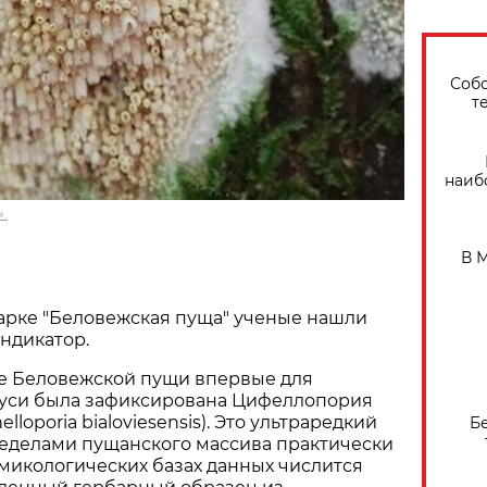
Собо
т
наиб
.
В 
арке "Беловежская пуща" ученые нашли
ндикатор.
не Беловежской пущи впервые для
уси была зафиксирована Цифеллопория
lloporia bialoviesensis). Это ультраредкий
Б
ределами пущанского массива практически
в микологических базах данных числится