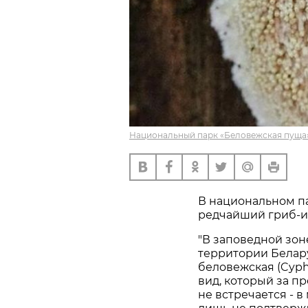
Национальный парк «Беловежская пуща»
В национальном п
редчайший гриб-и
"В заповедной зо
территории Белар
беловежская (Cyphe
вид, который за п
не встречается - 