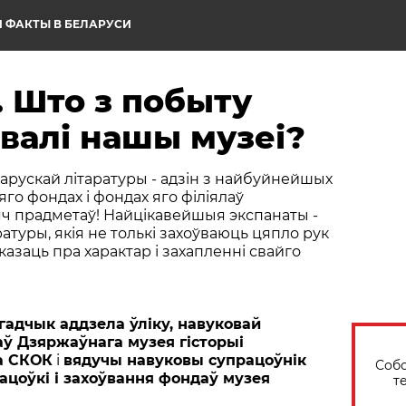
 ФАКТЫ В БЕЛАРУСИ
 Што з побыту
авалі нашы музеі?
арускай літаратуры - адзін з найбуйнейшых
яго фондах і фондах яго філіялаў
яч прадметаў! Найцікавейшыя экспанаты -
атуры, якія не толькі захоўваюць цяпло рук
казаць пра характар і захапленні свайго
гадчык аддзела ўліку, навуковай
аў Дзяржаўнага музея гісторыі
а СКОК
i
вядучы навуковы супрацоўнік
Собо
рацоўкі і захоўвання фондаў музея
т