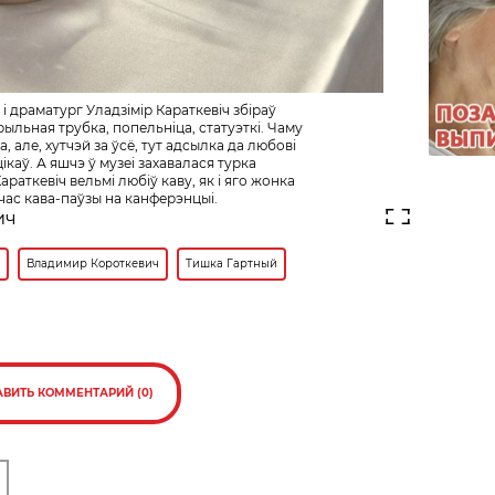
 і драматург Уладзімір Караткевіч збіраў
ыльная трубка, попельніца, статуэткі. Чаму
, але, хутчэй за ўсё, тут адсылка да любові
каў. А яшчэ ў музеі захавалася турка
араткевіч вельмі любіў каву, як і яго жонка
час кава-паўзы на канферэнцыі.
ич
Владимир Короткевич
Тишка Гартный
АВИТЬ КОММЕНТАРИЙ (0)