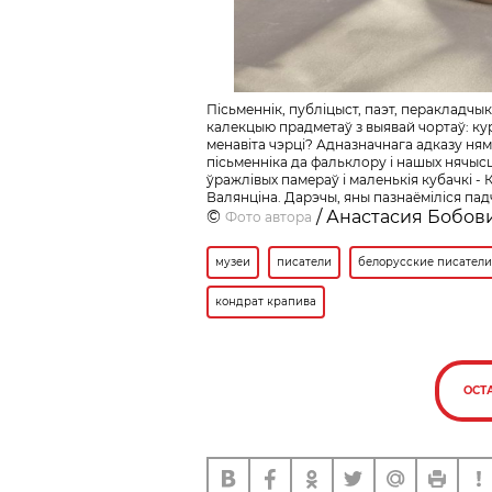
Пісьменнік, публіцыст, паэт, перакладчык
калекцыю прадметаў з выявай чортаў: кур
менавіта чэрці? Адназначнага адказу няма
пісьменніка да фальклору і нашых нячысці
ўражлівых памераў і маленькія кубачкі - К
Валянціна. Дарэчы, яны пазнаёміліся пад
©
/ Анастасия Бобов
Фото автора
музеи
писатели
белорусские писатели
кондрат крапива
ОСТ