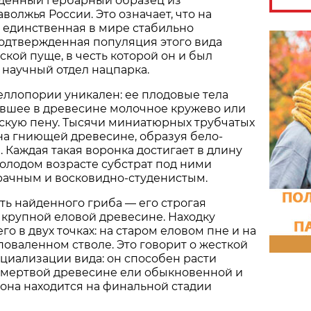
денный гербарный образец из
волжья России. Это означает, что на
 единственная в мире стабильно
одтвержденная популяция этого вида
ской пуще, в честь которой он и был
научный отдел нацпарка.
ллопории уникален: ее плодовые тела
вшее в древесине молочное кружево или
кую пену. Тысячи миниатюрных трубчатых
на гниющей древесине, образуя бело-
 Каждая такая воронка достигает в длину
молодом возрасте субстрат под ними
рачным и восковидно-студенистым.
ть найденного гриба — его строгая
 крупной еловой древесине. Находку
о в двух точках: на старом еловом пне и на
оваленном стволе. Это говорит о жесткой
циализации вида: он способен расти
 мертвой древесине ели обыкновенной и
а она находится на финальной стадии