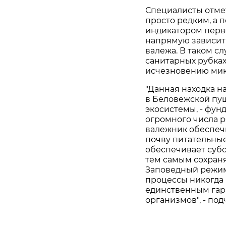
Специалисты отмет
просто редким, а 
индикатором перв
напрямую зависит
валежа. В таком с
санитарных рубках
исчезновению мик
"Данная находка н
в Беловежской пущ
экосистемы, - фун
огромного числа 
валежник обеспечи
почву питательные
обеспечивает суб
тем самым сохран
Заповедный режим
процессы никогда 
единственным гар
организмов", - по