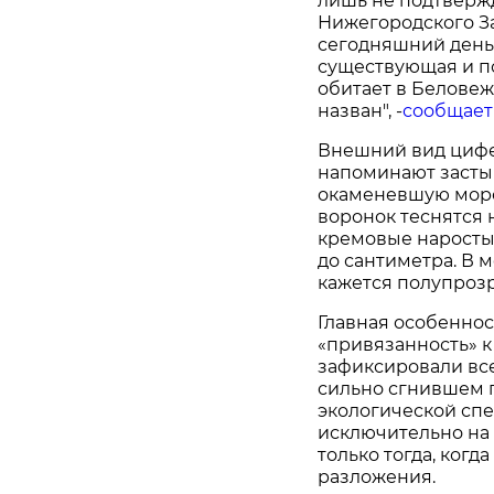
лишь не подтверж
Нижегородского За
сегодняшний день
существующая и п
обитает в Беловеж
назван", -
сообщает
Внешний вид цифе
напоминают засты
окаменевшую морс
воронок теснятся 
кремовые наросты.
до сантиметра. В 
кажется полупроз
Главная особеннос
«привязанность» к
зафиксировали всег
сильно сгнившем п
экологической спе
исключительно на
только тогда, когд
разложения.