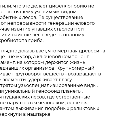
или, что это делает цифеллопорию не
по настоящему уязвимым видом-
обытных лесов. Ее существование
 от непрерывности генераций елового
лучае изъятие упавших стволов при
 или очистке леса ведет к полному
робиотопа гриба.
аглядно доказывает, что мертвая древесина
е - не мусор, а ключевой компонент
дамент, на котором держится жизнь
редчайших организмов. Крупномерный
вает круговорот веществ - возвращает в
 элементы, удерживает влагу,
стратом узкоспециализированные виды,
яя уникальный генофонд планеты.
 пущанских лесов, где естественные
не нарушаются человеком, остается
антом выживания подобных реликтовых
дчеркнули в нацпарке.