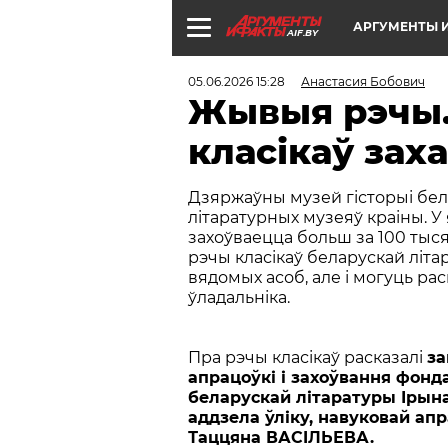
АРГУМЕНТЫ И
AIF.BY
05.06.2026 15:28
Анастасия Бобович
Жывыя рэчы.
класікаў зах
Дзяржаўны музей гісторыі бел
літаратурных музеяў краіны. У 
захоўваецца больш за 100 тыс
рэчы класікаў беларускай літар
вядомых асоб, але і могуць рас
ўладальніка.
Пра рэчы класікаў расказалі
за
апрацоўкі і захоўвання фонд
беларускай літаратуры Ірын
аддзела ўліку, навуковай ап
Таццяна ВАСIЛЬЕВА.