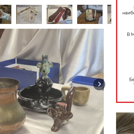
наиб
В 
Б
Next