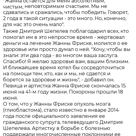
"Жанна остается для меня абсолютным,
неповторимым счастьем. Мы не
чистым,
сдавались и сражались, чтобы победить. Говорят,
2 года в такой ситуации - это много. Но, конечно,
для нас это очень мало".
Также Дмитрий Шепелев поблагодарил всех, кто
помогал им в это непростое время - жертвовал
деньги на лечение Жанны Фриске, молился о ее
здоровье или просто думал о ней. "Хочу, чтобы вы
знали: эти два года - во многом ваша заслуга.
Спасибо! Я желаю здоровья вам, вашим близким.
И ближайшее время хотел бы сосредоточиться
на помощи тем, кто, как и мы, не сдается и
борется за здоровье и жизнь", - добавил он.
Певица и артистка Жанна Фриске скончалась 15
июня на 41-м году жизни. Похороны прошли 18
июня.
О том, что у Жанны Фриске опухоль мозга
(глиобластома), стало известно в январе 2014
года после официального заявления ее
гражданского супруга, телеведущего Дмитрия
Шепелева. Артистку в борьбе с болезнью
поддержали многочисленные поклонники ее