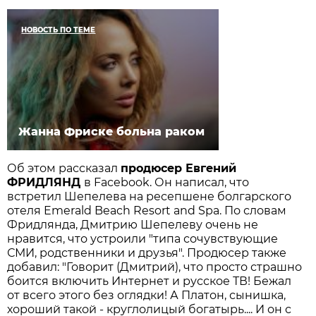
НОВОСТЬ ПО ТЕМЕ
Жанна Фриске больна раком
Об этом рассказал
продюсер Евгений
ФРИДЛЯНД
в Facebook. Он написал, что
встретил Шепелева на ресепшене болгарского
отеля Emerald Beach Resort and Spa. По словам
Фридлянда, Дмитрию Шепелеву очень не
нравится, что устроили "типа сочувствующие
СМИ, родственники и друзья". Продюсер также
добавил: "Говорит (Дмитрий), что просто страшно
боится включить Интернет и русское ТВ! Бежал
от всего этого без оглядки! А Платон, сынишка,
хороший такой - круглолицый богатырь.... И он с