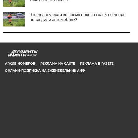
Что делать, если во время покоса травы во дворе
повредили автомобиль?
AIF.BY
АРХИВ НОМЕРОВ
РЕКЛАМА НА САЙТЕ
РЕКЛАМА В ГАЗЕТЕ
ОНЛАЙН-ПОДПИСКА НА ЕЖЕНЕДЕЛЬНИК АИФ
СООБЩИТЬ В РЕДАКЦИЮ ОБ ОШИБКЕ
© 2019 ООО «Аргументы и Факты в Белоруссии». Директор, главный
редактор: Игорь Николаевич Соколов. Заместители главного редактора:
Евгений Юрьевич Олейник и Юлия Владимировна Тельтевская. Шеф-
редактор сайта aif.by: Владимир Петрович Шарпило. Все права защищены.
Копирование и использование полных материалов запрещено, частичное
цитирование возможно только при условии гиперссылки на сайт www.aif.by.
Телефон для связи с редакцией: +375 29 642 67 51.
Свидетельство Министерства информации Республики Беларусь №1040 от
14.01.2010