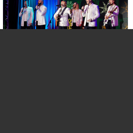
Нажмите для увеличения. Фото:
АиФ
Компании и бренды, которые по итогам
народного голосования станут победителями,
призерами и финалистами премии «Народная
марка», получат широкое освещение в
республиканских и региональных средствах
массовой информации. Торжественная
церемония награждения состоится в начале
декабря в Национальной библиотеке Беларуси.
Телевизионная версия церемонии будет
традиционно транслироваться в прайм-тайм на