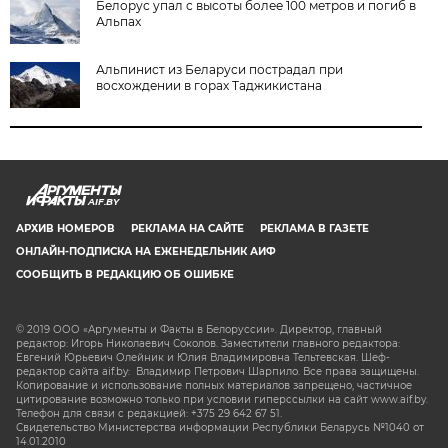
Белорус упал с высоты более 100 метров и погиб в
Альпах
Альпинист из Беларуси пострадал при
восхождении в горах Таджикистана
AIF.BY
АРХИВ НОМЕРОВ
РЕКЛАМА НА САЙТЕ
РЕКЛАМА В ГАЗЕТЕ
ОНЛАЙН-ПОДПИСКА НА ЕЖЕНЕДЕЛЬНИК АИФ
СООБЩИТЬ В РЕДАКЦИЮ ОБ ОШИБКЕ
© 2019 ООО «Аргументы и Факты в Белоруссии». Директор, главный
редактор: Игорь Николаевич Соколов. Заместители главного редактора:
Евгений Юрьевич Олейник и Юлия Владимировна Тельтевская. Шеф-
редактор сайта aif.by: Владимир Петрович Шарпило. Все права защищены.
Копирование и использование полных материалов запрещено, частичное
цитирование возможно только при условии гиперссылки на сайт www.aif.by.
Телефон для связи с редакцией: +375 29 642 67 51.
Свидетельство Министерства информации Республики Беларусь №1040 от
14.01.2010