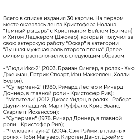
Всего в списке издания 30 картин. На первом
месте оказалась лента Кристофера Нолана
"Темный рыцарь" с Кристианом Бейлом (Бэтмен)
и Хитом Леджером (Джокер), который получил за
свою актерскую работу "Оскар" в категории
"Лучшая мужская роль второго плана". Далее
фильмы расположились следующим образом:
- "Люди Икс-2" (2003, Брайан Сингер, в ролях - Хью
Джекман, Патрик Стюарт, Иэн Маккеллен, Холли
Берри);
- "Супермен-2" (1980, Ричард Лестер и Ричард
Доннер, в главной роли - Кристофер Рив);
- "Мстители" (2012, Джосс Уидон, в ролях - Роберт
Дауни-младший, Марк Руффало, Крис Эванс,
Скарлетт Йоханссон);
- "Супермен" (1978, Ричард Доннер, в главной
роли - Кристофер Рив);
- "Человек-паук-2" (2004, Сэм Рэйми, в главных
ролях - Тоби Магуаер, Кирстен Данст, Джеймс