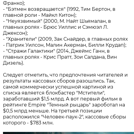
Франко);
- "Бэтмен возвращается" (1992, Тим Бертон, в
главной роли - Майкл Китон);
- "Неуязвимый" (2000, М. Найт Шьямалан, в
главных ролях - Брюс Уиллис и Сэмюэл Л.
Джексон);
- "Хранители" (2009, Зак Снайдер, в главных ролях
- Патрик Уилсон, Малин Акерман, Билли Крудап);
- "Стражи Галактики" (2014, Джеймс Ганн, в
главных ролях - Крис Пратт, Зои Салдана, Вин
Дизель).
Следует отметить, что предпочтения читателей и
результаты кассовых сборов разошлись. Так,
самой коммерчески успешной картиной из
списка является блокбастер "Мстители",
заработавший $1,5 млрд. А вот первый фильм в
рейтинге Empire "Темный рыцарь" зароботал на
$0,5 млрд меньше. На третьей позиции
расположился "Человек-паук-2", кассовые сборы
которого - $783 млн.