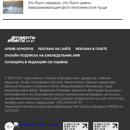
Это было недавно, это было давно.
Завораживающие фото Беловежской пущи
AIF.BY
АРХИВ НОМЕРОВ
РЕКЛАМА НА САЙТЕ
РЕКЛАМА В ГАЗЕТЕ
ОНЛАЙН-ПОДПИСКА НА ЕЖЕНЕДЕЛЬНИК АИФ
СООБЩИТЬ В РЕДАКЦИЮ ОБ ОШИБКЕ
© 2019 ООО «Аргументы и Факты в Белоруссии». Директор, главный
редактор: Игорь Николаевич Соколов. Заместители главного редактора:
Евгений Юрьевич Олейник и Юлия Владимировна Тельтевская. Шеф-
редактор сайта aif.by: Владимир Петрович Шарпило. Все права защищены.
Копирование и использование полных материалов запрещено, частичное
цитирование возможно только при условии гиперссылки на сайт www.aif.by.
Телефон для связи с редакцией: +375 29 642 67 51.
Свидетельство Министерства информации Республики Беларусь №1040 от
14.01.2010
16+