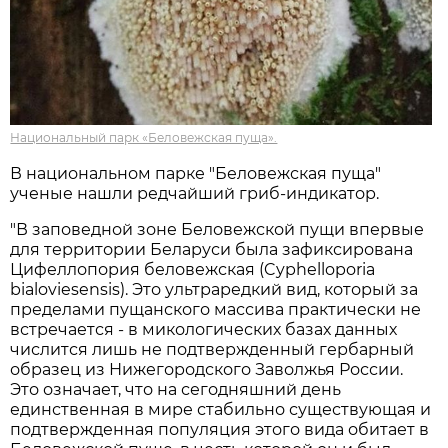
Национальный парк «Беловежская пуща».
В национальном парке "Беловежская пуща"
ученые нашли редчайший гриб-индикатор.
"В заповедной зоне Беловежской пущи впервые
для территории Беларуси была зафиксирована
Цифеллопория беловежская (Cyphelloporia
bialoviesensis). Это ультраредкий вид, который за
пределами пущанского массива практически не
встречается - в микологических базах данных
числится лишь не подтвержденный гербарный
образец из Нижегородского Заволжья России.
Это означает, что на сегодняшний день
единственная в мире стабильно существующая и
подтвержденная популяция этого вида обитает в