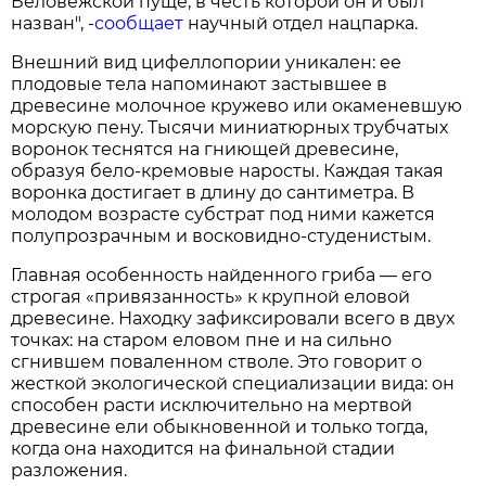
Беловежской пуще, в честь которой он и был
назван", -
сообщает
научный отдел нацпарка.
Внешний вид цифеллопории уникален: ее
плодовые тела напоминают застывшее в
древесине молочное кружево или окаменевшую
морскую пену. Тысячи миниатюрных трубчатых
воронок теснятся на гниющей древесине,
образуя бело-кремовые наросты. Каждая такая
воронка достигает в длину до сантиметра. В
молодом возрасте субстрат под ними кажется
полупрозрачным и восковидно-студенистым.
Главная особенность найденного гриба — его
строгая «привязанность» к крупной еловой
древесине. Находку зафиксировали всего в двух
точках: на старом еловом пне и на сильно
сгнившем поваленном стволе. Это говорит о
жесткой экологической специализации вида: он
способен расти исключительно на мертвой
древесине ели обыкновенной и только тогда,
когда она находится на финальной стадии
разложения.