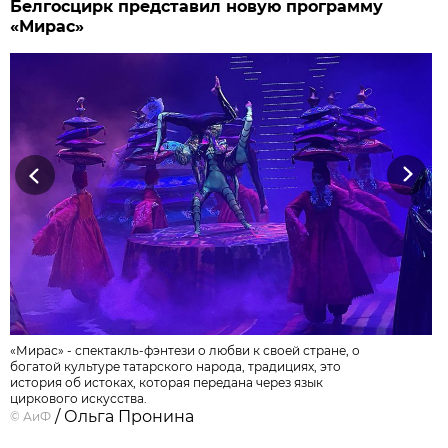
Белгосцирк представил новую программу
«Мирас»
Previous
Next
«Мирас» - спектакль-фэнтези о любви к своей стране, о
богатой культуре татарского народа, традициях, это
история об истоках, которая передана через язык
циркового искусства.
/ Ольга Пронина
©
АиФ