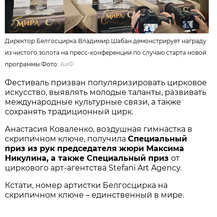
Директор Белгосцирка Владимир Шабан демонстрирует награду
из чистого золота на пресс-конференции по случаю старта новой
программы Фото:
АиФ
Фестиваль призван популяризировать цирковое
искусство, выявлять молодые таланты, развивать
международные культурные связи, а также
сохранять традиционный цирк.
Анастасия Коваленко, воздушная гимнастка в
скрипичном ключе, получила
Специальн
ый
приз
из рук председателя жюри Максима
Никулина, а также Специальный приз
от
циркового арт-агентства Stefani Art Agency.
Кстати, номер артистки Белгосцирка на
скрипичном ключе – единственный в мире.