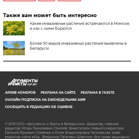
Также вам может быть интересно
Какие инвазивные растения встречаются в Минске,
и как с ними борются
Более 50 видов инвазивных растений выявлены в
Беларуси
AIF.BY
АРХИВ НОМЕРОВ
РЕКЛАМА НА САЙТЕ
РЕКЛАМА В ГАЗЕТЕ
ОНЛАЙН-ПОДПИСКА НА ЕЖЕНЕДЕЛЬНИК АИФ
СООБЩИТЬ В РЕДАКЦИЮ ОБ ОШИБКЕ
© 2019 ООО «Аргументы и Факты в Белоруссии». Директор, главный
редактор: Игорь Николаевич Соколов. Заместители главного редактора:
Евгений Юрьевич Олейник и Юлия Владимировна Тельтевская. Шеф-
редактор сайта aif.by: Владимир Петрович Шарпило. Все права защищены.