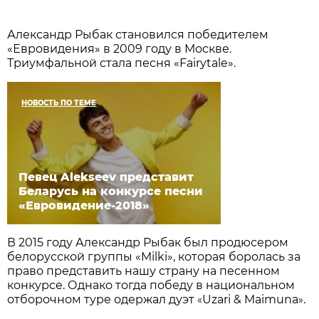
Александр Рыбак становился победителем
«Евровидения» в 2009 году в Москве.
Триумфальной стала песня «Fairytale».
НОВОСТЬ ПО ТЕМЕ
Певец Alekseev представит
Беларусь на конкурсе песни
«Евровидение-2018»
В 2015 году Александр Рыбак был продюсером
белорусской группы «Milki», которая боролась за
право представить нашу страну на песенном
конкурсе. Однако тогда победу в национальном
отборочном туре одержал дуэт
Uzari & Maimuna
.
«
»