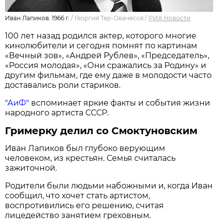
Иван Лапиков. 1966 г.
/
Георгий Тер-Ованесов
/
РИА Новости
100 лет назад родился актер, которого многие
кинолюбители и сегодня помнят по картинам
«Вечный зов», «Андрей Рублев», «Председатель»,
«Россия молодая», «Они сражались за Родину» и
другим фильмам, где ему даже в молодости часто
доставались роли стариков.
"АиФ"
вспоминает яркие факты и события жизни
народного артиста СССР.
Гримерку делил со Смоктуновским
Иван Лапиков был глубоко верующим
человеком, из крестьян. Семья считалась
зажиточной.
Родители были людьми набожными и, когда Иван
сообщил, что хочет стать артистом,
воспротивились его решению, считая
лицедейство занятием греховным.