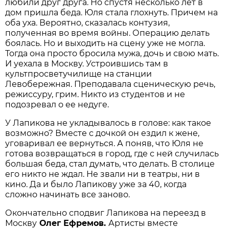
любили друг друга. Но спустя несколько лет в
дом пришла беда. Юля стала глохнуть. Причем на
оба уха. Вероятно, сказалась контузия,
полученная во время войны. Операцию делать
боялась. Но и выходить на сцену уже не могла.
Тогда она просто бросила мужа, дочь и свою мать.
И уехала в Москву. Устроившись там в
культпросветучилище на станции
Левобережная. Преподавала сценическую речь,
режиссуру, грим. Никто из студентов и не
подозревал о ее недуге.
У Лапикова не укладывалось в голове: как такое
возможно? Вместе с дочкой он ездил к жене,
уговаривал ее вернуться. А поняв, что Юля не
готова возвращаться в город, где с ней случилась
большая беда, стал думать, что делать. В столице
его никто не ждал. Не звали ни в театры, ни в
кино. Да и было Лапикову уже за 40, когда
сложно начинать все заново.
Окончательно сподвиг Лапикова на переезд в
Москву
Олег Ефремов.
Артисты вместе