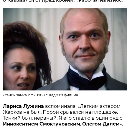
отказывался от предложений. Работал на износ.
«Узник замка Иф». 1988 г.
Кадр из фильма
Лариса Лужина
вспоминала: «Легким актером
Жарков не был. Порой срывался на площадке.
Тонкий был, нервный. Я его ставлю в один ряд с
Иннокентием Смоктуновским
,
Олегом Далем
».