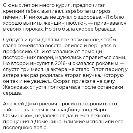
С юных лет он много курил, предпочитая
крепкий табак, выпивал, заработал цирроз
печени. И никогда не думал о здоровье. «Люблю
хорошо выпить, женщин люблю», — признавался
в своих пороках. Но это была скорее бравада.
Супруга и дети делали все возможное, чтобы
глава семейства восстановился и вернулся в
профессию. Они отказались от помощи
посторонних людей, надеялись справиться сами.
Но второй инсульт в 2016-м оказался роковым —
спустя три месяца актера не стало. В тот период у
актера как раз родилась вторая внучка. Которую
он так и не увидел... Скорая приехала на дачу
Жарковых спустя полтора часа после остановки
сердца.
Алексей Дмитриевич просил похоронить его
тайно — на сельском кладбище под Наро-
Фоминском, недалеко от дачи. Без всякого
прощания в Доме кино. Близкие исполнили его
последнюю волю...