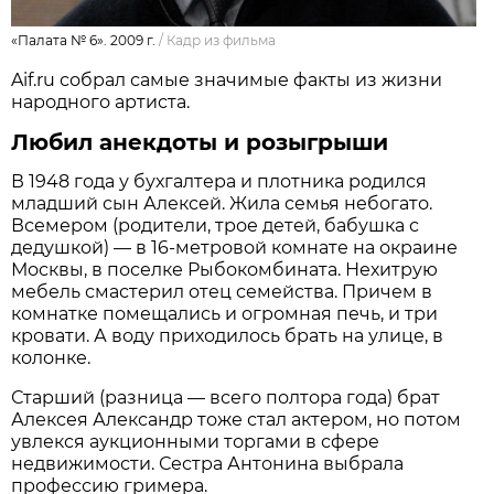
«Палата № 6». 2009 г.
/
Кадр из фильма
Aif.ru собрал самые значимые факты из жизни
народного артиста.
Любил анекдоты и розыгрыши
В 1948 года у бухгалтера и плотника родился
младший сын Алексей. Жила семья небогато.
Всемером (родители, трое детей, бабушка с
дедушкой) — в 16-метровой комнате на окраине
Москвы, в поселке Рыбокомбината. Нехитрую
мебель смастерил отец семейства. Причем в
комнатке помещались и огромная печь, и три
кровати. А воду приходилось брать на улице, в
колонке.
Старший (разница — всего полтора года) брат
Алексея Александр тоже стал актером, но потом
увлекся аукционными торгами в сфере
недвижимости. Сестра Антонина выбрала
профессию гримера.