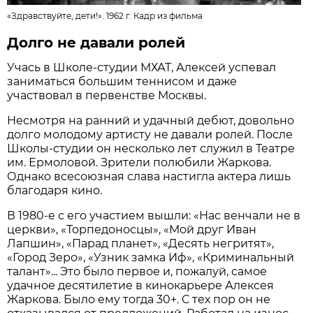
«Здравствуйте, дети!». 1962 г.
Кадр из фильма
Долго не давали ролей
Учась в Школе-студии МХАТ, Алексей успевал
заниматься большим теннисом и даже
участвовал в первенстве Москвы.
Несмотря на ранний и удачный дебют, довольно
долго молодому артисту не давали ролей. После
Школы-студии он несколько лет служил в Театре
им. Ермоловой. Зрители полюбили Жаркова.
Однако всесоюзная слава настигла актера лишь
благодаря кино.
В 1980-е с его участием вышли: «Нас венчали не в
церкви», «Торпедоносцы», «Мой друг Иван
Лапшин», «Парад планет», «Десять негритят»,
«Город Зеро», «Узник замка Иф», «Криминальный
талант»... Это было первое и, пожалуй, самое
удачное десятилетие в кинокарьере Алексея
Жаркова. Было ему тогда 30+. С тех пор он не