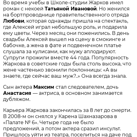
Во время учебы в Школе-студии Жарков имел
роман с некоей
Татьяной Ивановой
. Но женился
на бортпроводнице правительственного отряда
Любови
, которая однажды пришла на спектакль,
где Алексей играл небольшую роль, и подарила
ему цветы. Через месяц они поженились. В день
свадьбы Алексей вышел на сцену в смокинге и
бабочке, а жена в фате и подвенечном платье
слушала за кулисами, как мужу аплодируют.
Супруги прожили вместе 44 года. Популярность
Жаркова в советские годы была столь высока, что
жене частенько звонили поклонницы: «А вы
знаете, где сейчас ваш муж?..» Она всегда знала.
Сын актера
Максим
стал следователем, дочь
Анастасия
— актриса, в основном занимается
дубляжом.
Карьера Жаркова закончилась за 8 лет до смерти.
В 2008-м он снялся у Карена Шахназарова в
«Палате № 6». Четыре года не было
предложений, а потом актера сразил инсульт.
Пришлось уйти из театра, поселиться на даче под