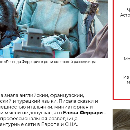
​
Астр
Мо
ле «Легенда Феррари» в роли советской разведчицы.
Из
м
на знала английский, французский,
ский и турецкий языки. Писала сказки и
внешностью итальянки, миниатюрная и
 и мысли не допускал, что
Елена Феррари
–
 профессиональная разведчица,
ентурные сети в Европе и США.