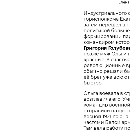
Елена
Индустриального со
горисполкома Екат
затем перешёл в п
политикой большев
формировании парт
командиром которо
Григория Голубев
позже муж Ольги п
красные. К счастью
революционные в
обычно решали быст
её брат уже воюют
быстро.
Ольга воевала в с
возглавила его. У
командир военной
отправили на курс
весной 1921-го она
частями Белой арм
Там вела работу п