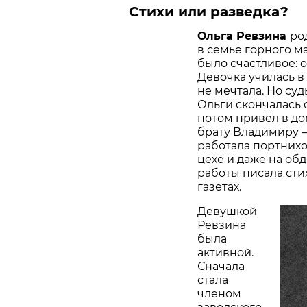
Стихи или разведка?
Ольга Ревзина
ро
в семье горного ма
было счастливое: о
Девочка училась в
не мечтала. Но суд
Ольги скончалась о
потом привёл в до
брату Владимиру – 
работала порт­них
цехе и даже на обд
работы писала сти
газетах.
Девушкой
Ревзина
была
активной.
Сначала
стала
членом