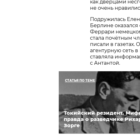
как дверцами нес
не очень нравились
Подружилась Елен
Берлине оказался 
Феррари немецкому
стала почётным чл
писали в газетах.
агентурную сеть в
ставляла информа
с Антантой.
СТАТЬЯ ПО ТЕМЕ
Токийский резидент. Миф
правда о разведчике Риха
Зорге