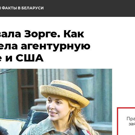
 ФАКТЫ В БЕЛАРУСИ
ала Зорге. Как
ела агентурную
е и США
Пра
за