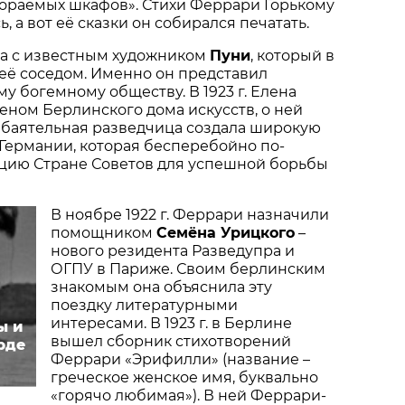
гораемых шкафов». Стихи Феррари Горькому
, а вот её сказки он собирался печатать.
а с известным художником
Пуни
, который в
её соседом. Именно он представил
 богемному обществу. В 1923 г. Елена
еном Берлинского дома искусств, о ней
 Обаятельная разведчица создала широкую
 Германии, которая бесперебойно по­
цию Стране Советов для успешной борьбы
В ноябре 1922 г. Феррари назначили
помощником
Семёна Урицкого
–
нового резидента Разведупра и
ОГПУ в Париже. Своим берлинским
знакомым она объяснила эту
поездку литературными
интересами. В 1923 г. в Берлине
ы и
вышел сборник стихотворений
рде
Феррари «Эрифилли» (название –
греческое женское имя, буквально
«горячо любимая»). В ней Феррари-