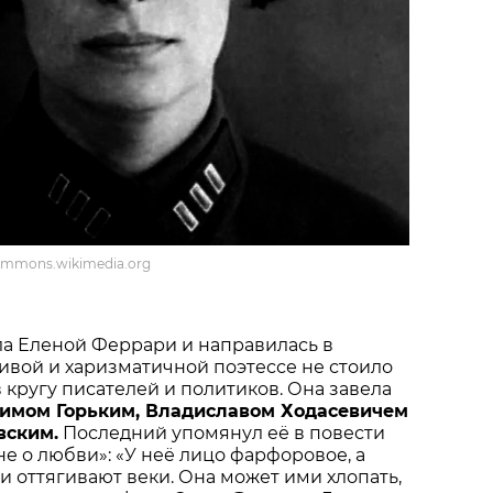
mmons.wikimedia.org
ала Еленой Феррари и направилась в
ивой и харизматичной поэтессе не стоило
в кругу писателей и политиков. Она завела
имом Горьким, Владиславом Ходасевичем
ским.
Последний упомянул её в повести
не о любви»: «У неё лицо фарфоровое, а
 оттягивают веки. Она может ими хлопать,