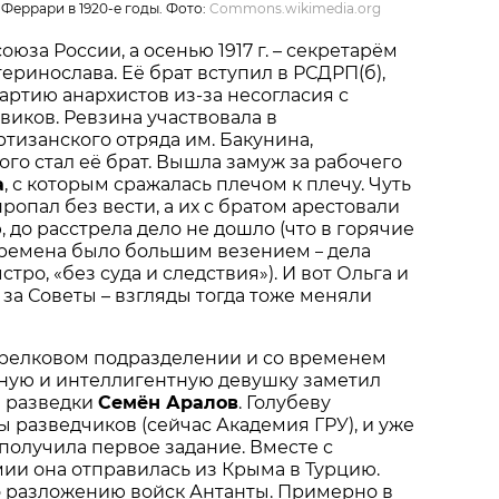
 Феррари в 1920-е годы. Фото:
Commons.wikimedia.org
юза России, а осенью 1917 г. – секретарём
еринослава. Её брат вступил в РСДРП(б),
артию анархистов из-за несогласия с
иков. Ревзина участвовала в
изанского отряда им. Бакунина,
го стал её брат. Вышла замуж за рабочего
а
, с которым сражалась плечом к плечу. Чуть
ропал без вести, а их с братом арестовали
, до расстрела дело не дошло (что в горячие
ремена было большим везением
дела
–
ро, «без суда и следствия»). И вот Ольга и
 за Советы – взгляды тогда тоже меняли
трелковом подразделении и со временем
мную и интеллигентную девушку заметил
 разведки
Семён Аралов
. Голубеву
ы разведчиков (сейчас Академия ГРУ), и уже
 получила первое задание. Вместе с
ии она отправилась из Крыма в Турцию.
о разложению войск Антанты. Примерно в