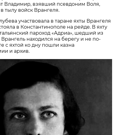
ат Владимир, взявший псевдоним Воля,
в тылу войск Врангеля.
 Голубева участвовала в таране яхты Врангеля
стояла в Константинополе на рейде. В яхту
тальянский пароход «Адриа», шедший из
 Врангель находился на берегу и не по­
те с яхтой ко дну пошли казна
ии и архив.