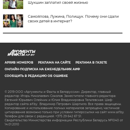
Шукшин заплатил своей жизнью
Самойлова, Лужина, Полищук. Почему они сдали
своих детей в интернат?
AIF.BY
АРХИВ НОМЕРОВ
РЕКЛАМА НА САЙТЕ
РЕКЛАМА В ГАЗЕТЕ
ОНЛАЙН-ПОДПИСКА НА ЕЖЕНЕДЕЛЬНИК АИФ
СООБЩИТЬ В РЕДАКЦИЮ ОБ ОШИБКЕ
© 2019 ООО «Аргументы и Факты в Белоруссии». Директор, главный
редактор: Игорь Николаевич Соколов. Заместители главного редактора:
Евгений Юрьевич Олейник и Юлия Владимировна Тельтевская. Шеф-
редактор сайта aif.by: Владимир Петрович Шарпило. Все права защищены.
Копирование и использование полных материалов запрещено, частичное
цитирование возможно только при условии гиперссылки на сайт www.aif.by.
Телефон для связи с редакцией: +375 29 642 67 51.
Свидетельство Министерства информации Республики Беларусь №1040 от
14.01.2010