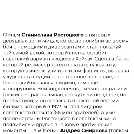
Фильм
Станислава Ростоцкого
о пятерых
девушках-зенитчицах, которые погибли во время
боя с немецкими диверсантами, стал, пожалуй,
той самой вехой, который слегка ослабил
советский вариант «кодекса Хейса». Сцена в бане,
которой режиссер хотел показать ту красоту,
которую вычеркнули из жизни фашисты, вызвала
у худсовета студии естественное волнение, но
Ростоцкий оказался, видимо, тем ещё
«говоруном». Эпизод, конечно, сильно сократили
(режиссер рассказывал, что чуть ли не вдвое), но
пропустили, и он остался в прокатной версии
фильма, который в 1973-м стал лидером
советского проката (66 млн зрителей). А уже
после картины Ростоцкого в советском кино
появились и другие знаковые эротические
моменты — в «Осени»
Андрея Смирнова
(толком