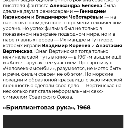
писателя-фантаста
Александра Беляева
была
сделана двумя режиссерами —
Геннадием
Казанским
и
Владимиром Чеботарёвым
— на
очень высоком для своего времени техническом
уровне. Но успех фильма был не только в
показанном на экране подводном мире, но и в
паре главных героев — Ихтиандре и Гуттиэре,
которых играли
Владимир Коренев
и
Анастасия
Вертинская
. Юная Вертинская тогда только
начинала свой путь в кино — в 1961-м вышли ещё
и «Алые паруса» с её участием. Про эротику в
«Человеке-амфибии», разумеется, не могло быть
и речи, фильм совсем не об этом. Но морские
локации и образ юной красавицы с экзотической
внешностью сделали своё дело — Вертинская на
несколько лет стала неформальным секс-
символом Советского Союза.
«Бриллиантовая рука», 1968