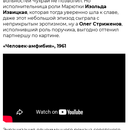
вольностей Чухрай не позволил. Но
исполнительница роли Марютки
Изольда
Извицкая
, которая тогда уверенно шла к славе,
даже этот небольшой эпизод сыграла с
неприкрытым эротизмом, ну а
Олег Стриженов
,
исполнивший роль поручика, выгодно оттенил
партнершу по картине.
«Человек-амфибия», 1961
Экранизация одноименного романа советского