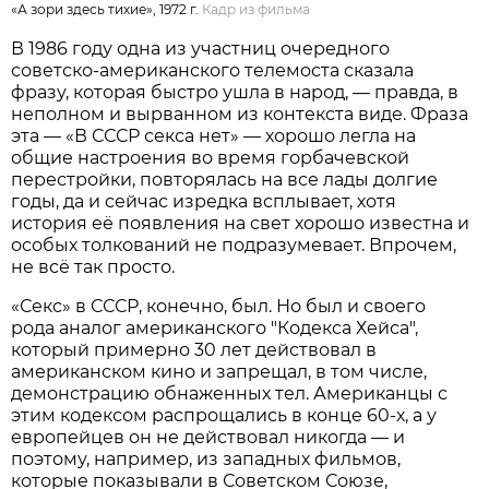
«А зори здесь тихие», 1972 г.
Кадр из фильма
В 1986 году одна из участниц очередного
советско-американского телемоста сказала
фразу, которая быстро ушла в народ, — правда, в
неполном и вырванном из контекста виде. Фраза
эта — «В СССР секса нет» — хорошо легла на
общие настроения во время горбачевской
перестройки, повторялась на все лады долгие
годы, да и сейчас изредка всплывает, хотя
история её появления на свет хорошо известна и
особых толкований не подразумевает. Впрочем,
не всё так просто.
«Секс» в СССР, конечно, был. Но был и своего
рода аналог американского "Кодекса Хейса",
который примерно 30 лет действовал в
американском кино и запрещал, в том числе,
демонстрацию обнаженных тел. Американцы с
этим кодексом распрощались в конце 60-х, а у
европейцев он не действовал никогда — и
поэтому, например, из западных фильмов,
которые показывали в Советском Союзе,