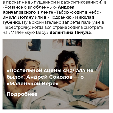
в прокат не выпущенной и раскритикованной), в
«Романсе о влюблённых»
Андрея
Кончаловского
, в ленте «Табор уходит в небо»
Эмиля Лотяну
или в «Подранках»
Николая
Губенко
. Ну а окончательно запреты пали уже в
Перестройку, когда вся страна ходила смотреть
на «Маленькую Веру»
Валентина Пичула
.
«Постельной сцены сначала не
было». Андрей Соколов — о
«Маленькой Вере»
Подробнее