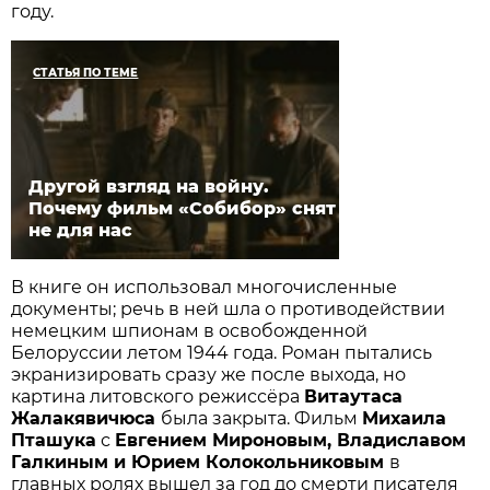
году.
СТАТЬЯ ПО ТЕМЕ
Другой взгляд на войну.
Почему фильм «Собибор» снят
не для нас
В книге он использовал многочисленные
документы; речь в ней шла о противодействии
немецким шпионам в освобожденной
Белоруссии летом 1944 года. Роман пытались
экранизировать сразу же после выхода, но
картина литовского режиссёра
Витаутаса
Жалакявичюса
была закрыта. Фильм
Михаила
Пташука
с
Евгением Мироновым, Владиславом
Галкиным и Юрием Колокольниковым
в
главных ролях вышел за год до смерти писателя