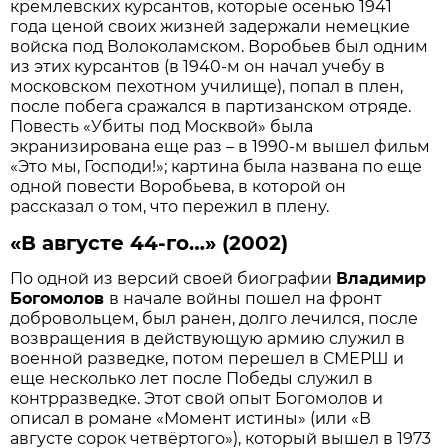
кремлевских курсантов, которые осенью 1941
года ценой своих жизней задержали немецкие
войска под Волоколамском. Воробьев был одним
из этих курсантов (в 1940-м он начал учебу в
московском пехотном училище), попал в плен,
после побега сражался в партизанском отряде.
Повесть «Убиты под Москвой» была
экранизирована еще раз – в 1990-м вышел фильм
«Это мы, Господи!»; картина была названа по еще
одной повести Воробьева, в которой он
рассказал о том, что пережил в плену.
«В августе 44-го…» (2002)
По одной из версий своей биографии
Владимир
Богомолов
в начале войны пошел на фронт
добровольцем, был ранен, долго лечился, после
возвращения в действующую армию служил в
военной разведке, потом перешел в СМЕРШ и
еще несколько лет после Победы служил в
контрразведке. Этот свой опыт Богомолов и
описал в романе «Момент истины» (или «В
августе сорок четвёртого»), который вышел в 1973