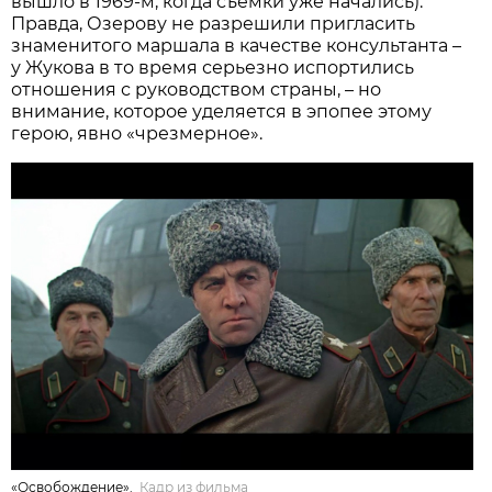
вышло в 1969-м, когда съемки уже начались).
Правда, Озерову не разрешили пригласить
знаменитого маршала в качестве консультанта –
у Жукова в то время серьезно испортились
отношения с руководством страны, – но
внимание, которое уделяется в эпопее этому
герою, явно «чрезмерное».
«Освобождение».
Кадр из фильма