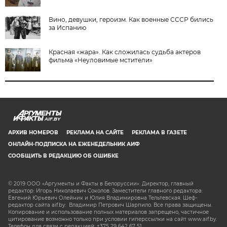
Вино, девушки, героизм. Как военные СССР бились
за Испанию
Красная «жара». Как сложилась судьба актеров
фильма «Неуловимые мстители»
AIF.BY
АРХИВ НОМЕРОВ
РЕКЛАМА НА САЙТЕ
РЕКЛАМА В ГАЗЕТЕ
ОНЛАЙН-ПОДПИСКА НА ЕЖЕНЕДЕЛЬНИК АИФ
СООБЩИТЬ В РЕДАКЦИЮ ОБ ОШИБКЕ
© 2019 ООО «Аргументы и Факты в Белоруссии». Директор, главный
редактор: Игорь Николаевич Соколов. Заместители главного редактора:
Евгений Юрьевич Олейник и Юлия Владимировна Тельтевская. Шеф-
редактор сайта aif.by: Владимир Петрович Шарпило. Все права защищены.
Копирование и использование полных материалов запрещено, частичное
цитирование возможно только при условии гиперссылки на сайт www.aif.by.
Телефон для связи с редакцией: +375 29 642 67 51.