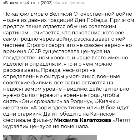
«В августе 44-го…» (2002).
Кадр из фильма
Показ фильмов о Великой Отечественной войне
– одна из давних традиций Дня Победы. При этом
предпочтение отдается обычно советским
картинам – считается, что поколение, которое
само прошло через войну, рассказывает о ней
честнее. Строго говоря, это не совсем верно – во
времена СССР существовала цензура на
государственном уровне, и чаще всего именно
идеологи определяли, что и о чем можно
рассказывать. Правда, несмотря на
определенные фигуры умолчания, военные
советские фильмы всё равно остаются на
недосягаемом уровне – видимо, действительно
нужно было пережить военные годы, чтобы
снять «Они сражались за Родину», «Живых и
мертвых», «А зори здесь тихие» или «В бой идут
одни старики». Да и победить на Каннском
фестивале фильму
Михаила Калатозова
«Летят
журавли» цензура не помешала.