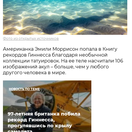
Фото из открытых источников
Американка Эмили Моррисон попала в Книгу
рекордов Гиннесса благодаря необычной
коллекции татуировок. На ее теле насчитали 106
изображений акул – больше, чем у любого
другого человека в мире.
НОВОСТЬ ПО ТЕМЕ
97-летняя британка побила
рекорд Гиннесса,
прогулявшись по крылу
самолета