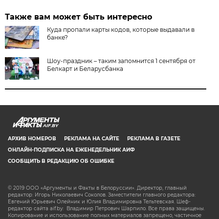
Также вам может быть интересно
Куда пропали карты кодов, которые выдавали в
банке?
Шоу-праздник – таким запомнится 1 сентября от
Белкарт и Беларусбанка
AIF.BY
АРХИВ НОМЕРОВ
РЕКЛАМА НА САЙТЕ
РЕКЛАМА В ГАЗЕТЕ
ОНЛАЙН-ПОДПИСКА НА ЕЖЕНЕДЕЛЬНИК АИФ
СООБЩИТЬ В РЕДАКЦИЮ ОБ ОШИБКЕ
© 2019 ООО «Аргументы и Факты в Белоруссии». Директор, главный
редактор: Игорь Николаевич Соколов. Заместители главного редактора:
Евгений Юрьевич Олейник и Юлия Владимировна Тельтевская. Шеф-
редактор сайта aif.by: Владимир Петрович Шарпило. Все права защищены.
Копирование и использование полных материалов запрещено, частичное