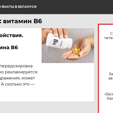
 ФАКТЫ В БЕЛАРУСИ
: витамин B6
С
ойствия.
четв
ина В6
 передозировка
но рекламируется
За
дражения, может
ав
 А сколько это —
«Без
Как