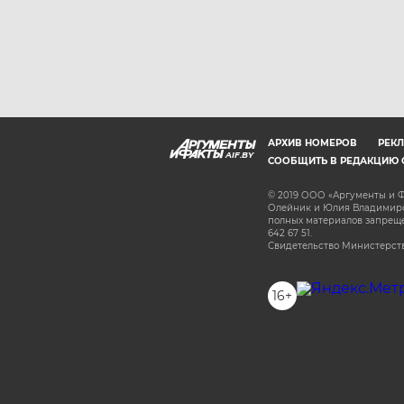
АРХИВ НОМЕРОВ
РЕКЛ
AIF.BY
СООБЩИТЬ В РЕДАКЦИЮ 
© 2019 ООО «Аргументы и Ф
Олейник и Юлия Владимиров
полных материалов запрещен
642 67 51.
Свидетельство Министерств
16+