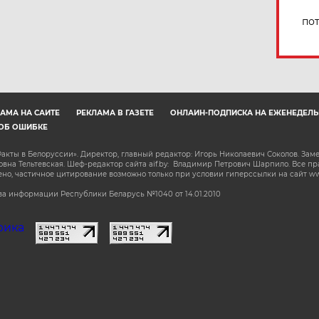
по
АМА НА САЙТЕ
РЕКЛАМА В ГАЗЕТЕ
ОНЛАЙН-ПОДПИСКА НА ЕЖЕНЕДЕЛЬ
ОБ ОШИБКЕ
акты в Белоруссии». Директор, главный редактор: Игорь Николаевич Соколов. Зам
на Тельтевская. Шеф-редактор сайта aif.by: Владимир Петрович Шарпило. Все п
о, частичное цитирование возможно только при условии гиперссылки на сайт www.
а информации Республики Беларусь №1040 от 14.01.2010