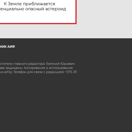
К Земле приближается
тенциально опасный астероид
НИК АИФ
естители главного редактора: Евгений Юрьевич
рава защищены. Копирование и использование
aif.by. Телефон для связи с редакцией: +375 29