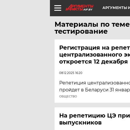
АРГУМЕНТЫ И
AIF.BY
Материалы по теме
тестирование
Регистрация на репе
централизованного э
откроется 12 декабря
08.12.2025 16:20
Репетиция централизованно
пройдет в Беларуси 31 январ
ОБЩЕСТВО
На репетицию ЦЭ при
выпускников