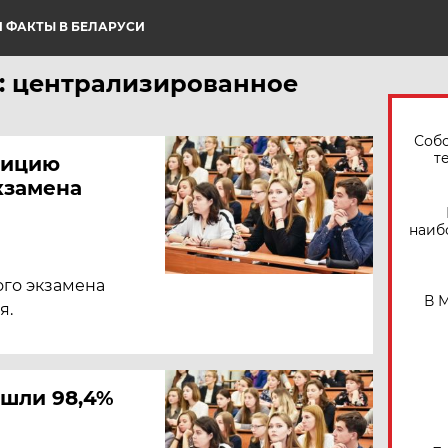
 ФАКТЫ В БЕЛАРУСИ
: централизированное
Собо
т
тицию
кзамена
наиб
го экзамена
В 
я.
шли 98,4%