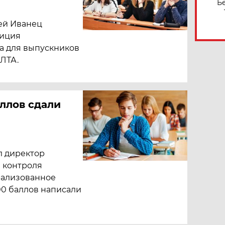
Б
ей Иванец
тиция
а для выпускников
ЛТА.
аллов сдали
л директор
 контроля
рализованное
00 баллов написали