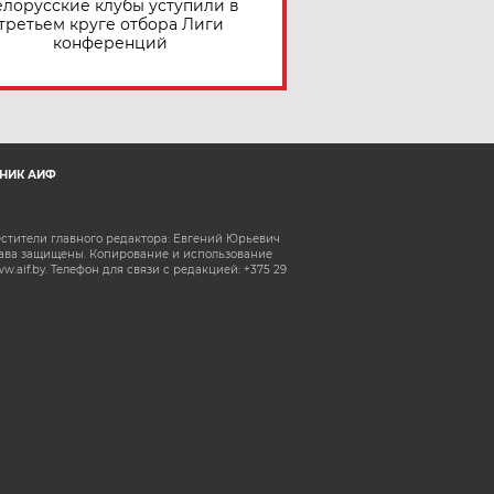
елорусские клубы уступили в
третьем круге отбора Лиги
конференций
НИК АИФ
естители главного редактора: Евгений Юрьевич
рава защищены. Копирование и использование
aif.by. Телефон для связи с редакцией: +375 29