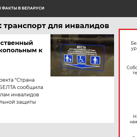
 ФАКТЫ В БЕЛАРУСИ
: транспорт для инвалидов
ественный
Бе
ур
зкопольным к
Собо
т
оекта "Страна
е БЕЛТА сообщила
елам инвалидов
альной защиты
Н
на