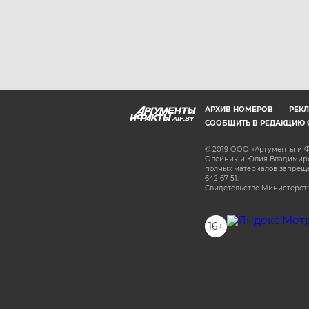
АРХИВ НОМЕРОВ
РЕКЛ
AIF.BY
СООБЩИТЬ В РЕДАКЦИЮ 
© 2019 ООО «Аргументы и Ф
Олейник и Юлия Владимиров
полных материалов запрещен
642 67 51.
Свидетельство Министерств
16+