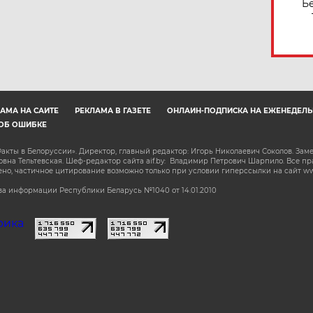
Б
АМА НА САЙТЕ
РЕКЛАМА В ГАЗЕТЕ
ОНЛАЙН-ПОДПИСКА НА ЕЖЕНЕДЕЛЬ
ОБ ОШИБКЕ
акты в Белоруссии». Директор, главный редактор: Игорь Николаевич Соколов. Зам
на Тельтевская. Шеф-редактор сайта aif.by: Владимир Петрович Шарпило. Все п
о, частичное цитирование возможно только при условии гиперссылки на сайт www.
а информации Республики Беларусь №1040 от 14.01.2010