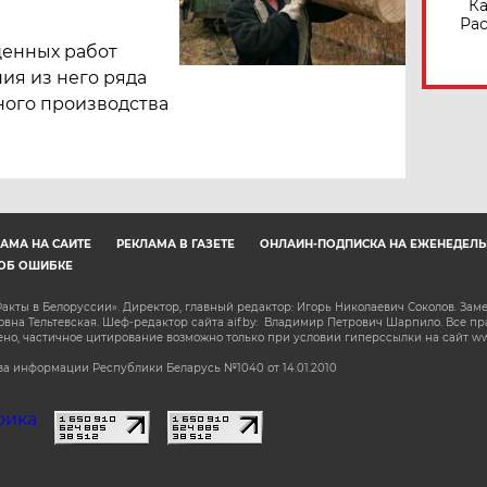
Ка
Рас
щенных работ
ия из него ряда
ного производства
АМА НА САЙТЕ
РЕКЛАМА В ГАЗЕТЕ
ОНЛАЙН-ПОДПИСКА НА ЕЖЕНЕДЕЛЬ
ОБ ОШИБКЕ
акты в Белоруссии». Директор, главный редактор: Игорь Николаевич Соколов. Зам
на Тельтевская. Шеф-редактор сайта aif.by: Владимир Петрович Шарпило. Все п
о, частичное цитирование возможно только при условии гиперссылки на сайт www.
а информации Республики Беларусь №1040 от 14.01.2010