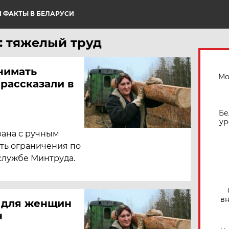
 ФАКТЫ В БЕЛАРУСИ
: тяжелый труд
нимать
Мо
рассказали в
Бе
ур
зана с ручным
ть ограничения по
-службе Минтруда.
вн
 для женщин
н