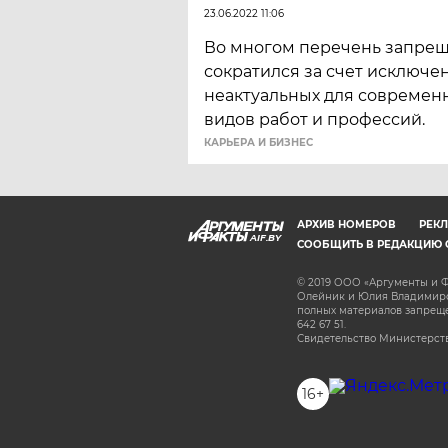
23.06.2022 11:06
Во многом перечень запре
сократился за счет исключен
неактуальных для современ
видов работ и профессий.
КАРЬЕРА И БИЗНЕС
АРХИВ НОМЕРОВ
РЕКЛ
AIF.BY
СООБЩИТЬ В РЕДАКЦИЮ 
© 2019 ООО «Аргументы и Ф
Олейник и Юлия Владимиров
полных материалов запрещен
642 67 51.
Свидетельство Министерств
16+