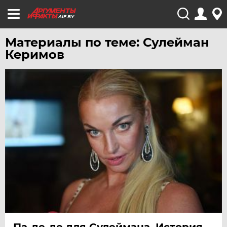
AIF.BY
Материалы по теме: Сулейман
Керимов
Па-де-де для Сулеймана. История