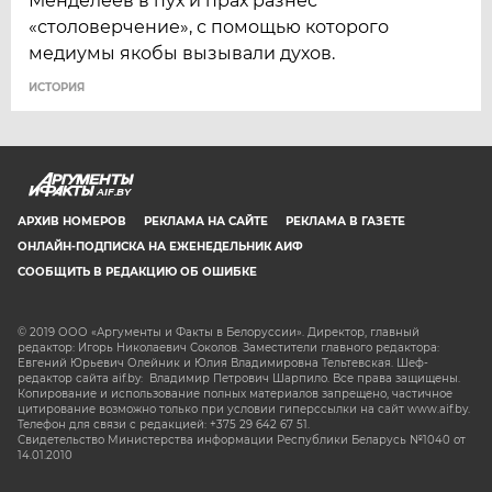
Менделеев в пух и прах разнес
«столоверчение», с помощью которого
медиумы якобы вызывали духов.
ИСТОРИЯ
AIF.BY
АРХИВ НОМЕРОВ
РЕКЛАМА НА САЙТЕ
РЕКЛАМА В ГАЗЕТЕ
ОНЛАЙН-ПОДПИСКА НА ЕЖЕНЕДЕЛЬНИК АИФ
СООБЩИТЬ В РЕДАКЦИЮ ОБ ОШИБКЕ
© 2019 ООО «Аргументы и Факты в Белоруссии». Директор, главный
редактор: Игорь Николаевич Соколов. Заместители главного редактора:
Евгений Юрьевич Олейник и Юлия Владимировна Тельтевская. Шеф-
редактор сайта aif.by: Владимир Петрович Шарпило. Все права защищены.
Копирование и использование полных материалов запрещено, частичное
цитирование возможно только при условии гиперссылки на сайт www.aif.by.
Телефон для связи с редакцией: +375 29 642 67 51.
Свидетельство Министерства информации Республики Беларусь №1040 от
14.01.2010