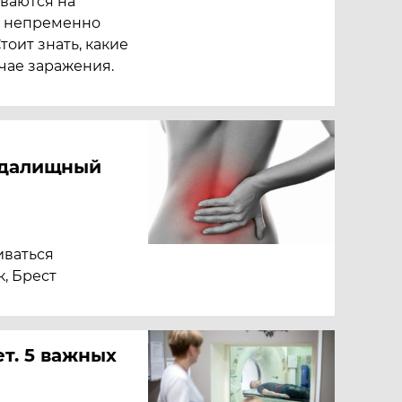
ваются на
зу непременно
тоит знать, какие
чае заражения.
едалищный
иваться
, Брест
т. 5 важных