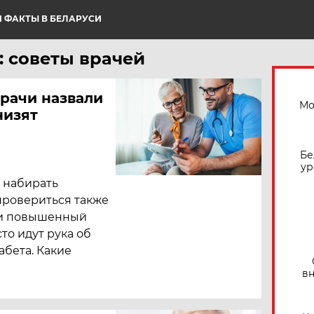
 ФАКТЫ В БЕЛАРУСИ
: советы врачей
Врачи назвали
Мо
низят
Бе
ур
и набирать
провериться также
с и повышенный
то идут рука об
абета. Какие
вн