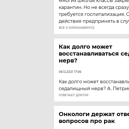
многих школах классы закры
карантин. Но не всегда сра
требуется госпитализация. С
действия предпринять в слу
ВСЁ О КОРОНАВИРУСЕ
Как долго может
восстанавливаться с
нерв?
06.12.2021 17:06
Как долго может восстанавл
седалищный нерв? А. Петрик
ОТВЕЧАЕТ ДОКТОР
Онкологи держат отве
вопросов про рак