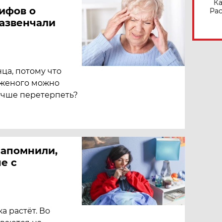
Ка
мифов о
Рас
развенчали
нца, потому что
роженого можно
лучше перетерпеть?
напомнили,
е с
а растёт. Во