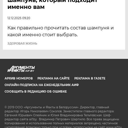
именно вам
12.12.2025 09:20
Как правильно прочитать состав шампуня и
какой именно стоит выбрать.
ЗДОРОВАЯ ЖИЗНЬ
AIF.BY
АРХИВ НОМЕРОВ
РЕКЛАМА НА САЙТЕ
РЕКЛАМА В ГАЗЕТЕ
ОНЛАЙН-ПОДПИСКА НА ЕЖЕНЕДЕЛЬНИК АИФ
СООБЩИТЬ В РЕДАКЦИЮ ОБ ОШИБКЕ
© 2019 ООО «Аргументы и Факты в Белоруссии». Директор, главный
редактор: Игорь Николаевич Соколов. Заместители главного редактора:
Евгений Юрьевич Олейник и Юлия Владимировна Тельтевская. Шеф-
редактор сайта aif.by: Владимир Петрович Шарпило. Все права защищены.
Копирование и использование полных материалов запрещено, частичное
цитирование возможно только при условии гиперссылки на сайт www.aif.by.