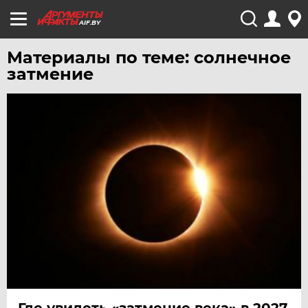
AIF.BY
Материалы по теме: солнечное
затмение
Где увидеть «затмение века» в 2027