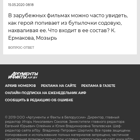
15.05.2020 08:18
В зарубежных фильмах можно часто увидеть,
как герой попивает из бутылочки содовую,
нахваливая ее. Что входит в ее состав? К.
Ермакова, Мозырь
ВОПРОС-ОТВЕТ
AIF.BY
АРХИВ НОМЕРОВ
РЕКЛАМА НА САЙТЕ
РЕКЛАМА В ГАЗЕТЕ
ОНЛАЙН-ПОДПИСКА НА ЕЖЕНЕДЕЛЬНИК АИФ
СООБЩИТЬ В РЕДАКЦИЮ ОБ ОШИБКЕ
© 2019 ООО «Аргументы и Факты в Белоруссии». Директор, главный
редактор: Игорь Николаевич Соколов. Заместители главного редактора:
Евгений Юрьевич Олейник и Юлия Владимировна Тельтевская. Шеф-
редактор сайта aif.by: Владимир Петрович Шарпило. Все права защищены.
Копирование и использование полных материалов запрещено, частичное
цитирование возможно только при условии гиперссылки на сайт www.aif.by.