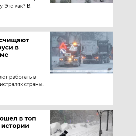
. Это как? В.
асчищают
уси в
име
ют работать в
истралях страны,
вошел в топ
 истории