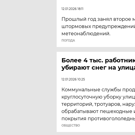
12.01.2026 18:11
Прошлый год занял второе м
штормовых предупреждений
метеонаблюдений.
ПОГОДА
Более 4 тыс. работн
убирают снег на улиц
12.01.2026 10:25
Коммунальные службы про
круглосуточную уборку улиц
территорий, тротуаров, нар
обрабатывают пешеходные 
покрытия противогололедн
ОБЩЕСТВО