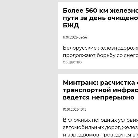
Более 560 км железн
пути за день очищено
БЖД
11.01.2026 09:54
Белорусские железнодорож
продолжают борьбу со снего
ОБЩЕСТВО
Минтранс: расчистка 
транспортной инфра
ведется непрерывно
10.01.2026 18:15
В сложных погодных условия
автомобильных дорог, желе
и аэродромов проводится в