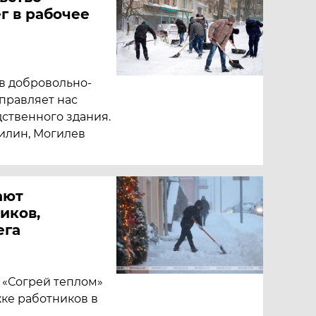
г в рабочее
в добровольно-
правляет нас
дственного здания.
рилин, Могилев
ают
иков,
ега
«Согрей теплом»
ке работников в