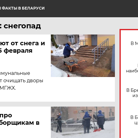
 ФАКТЫ В БЕЛАРУСИ
: снегопад
т от снега и
В 
5 февраля
наиб
оммунальные
т очищать дворы
 МГЖХ.
В Бр
из
 про
В 
борщикам в
ц