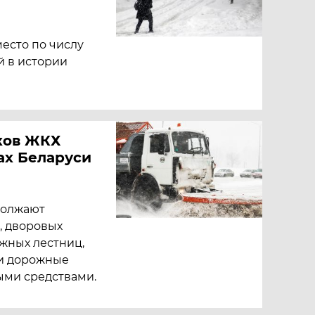
есто по числу
 в истории
иков ЖКХ
ах Беларуси
должают
, дворовых
ужных лестниц,
и дорожные
ыми средствами.