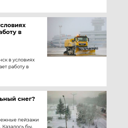
условиях
аботу в
ск в условиях
ет работу в
льный снег?
нежные пейзажи
 Казалось бы,