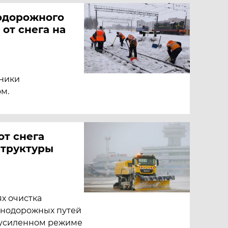
одорожного
 от снега на
ники
м.
от снега
структуры
х очистка
знодорожных путей
 усиленном режиме