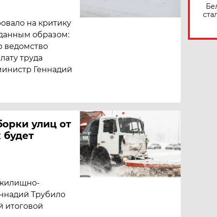
Бе
ста
овало на критику
данным образом:
р ведомство
лату труда
министр Геннадий
борки улиц от
к будет
 жилищно-
еннадий Трубило
й итоговой