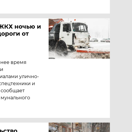
 ЖКХ ночью и
дороги от
ннее время
ли
иалами улично-
спецтехники и
 сообщает
ммунального
ьство