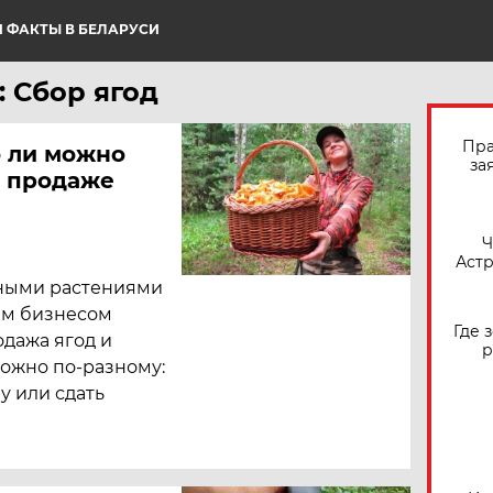
 ФАКТЫ В БЕЛАРУСИ
 Сбор ягод
Пра
о ли можно
за
и продаже
​
Астр
нными растениями
ым бизнесом
Где 
дажа ягод и
р
можно по-разному:
у или сдать