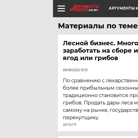
АРГУМЕНТЫ И
AIF.BY
Материалы по теме:
Лесной бизнес. Мног
заработать на сборе 
ягод или грибов
09.08.2022 15:10
По сравнению с лекарстве
более прибыльным сезонн
традиционно становится про
грибов. Продать дары леса 
самому на рынке, государств
перекупщику.
ДЕНЬГИ