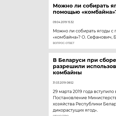
Можно ли собирать я
помощью «комбайна»
09.04.2019 15:32
Можно ли собирать ягоды с
«комбайна»? О. Сефанович, 
ВОПРОС-ОТВЕТ
В Беларуси при сборе
разрешили использов
комбайны
31.03.2019 08:52
29 марта 2019 года вступило 
Постановление Министерств
хозяйства Республики Белар
дикорастущих ягод».