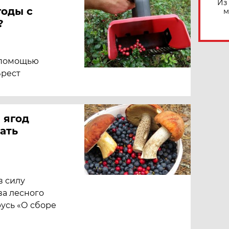
Из
годы с
м
?
 помощью
Брест
 ягод
ать
в силу
а лесного
усь «О сборе