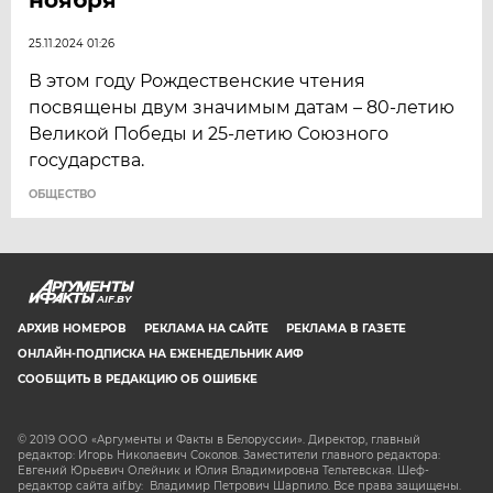
ноября
25.11.2024 01:26
В этом году Рождественские чтения
посвящены двум значимым датам – 80-летию
Великой Победы и 25-летию Союзного
государства.
ОБЩЕСТВО
AIF.BY
АРХИВ НОМЕРОВ
РЕКЛАМА НА САЙТЕ
РЕКЛАМА В ГАЗЕТЕ
ОНЛАЙН-ПОДПИСКА НА ЕЖЕНЕДЕЛЬНИК АИФ
СООБЩИТЬ В РЕДАКЦИЮ ОБ ОШИБКЕ
© 2019 ООО «Аргументы и Факты в Белоруссии». Директор, главный
редактор: Игорь Николаевич Соколов. Заместители главного редактора:
Евгений Юрьевич Олейник и Юлия Владимировна Тельтевская. Шеф-
редактор сайта aif.by: Владимир Петрович Шарпило. Все права защищены.