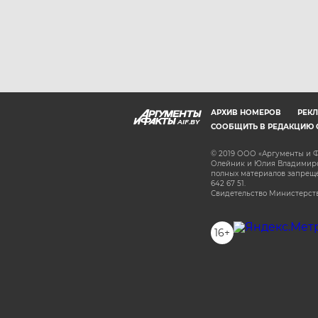
АРХИВ НОМЕРОВ
РЕКЛ
AIF.BY
СООБЩИТЬ В РЕДАКЦИЮ 
© 2019 ООО «Аргументы и Ф
Олейник и Юлия Владимиров
полных материалов запрещен
642 67 51.
Свидетельство Министерств
16+