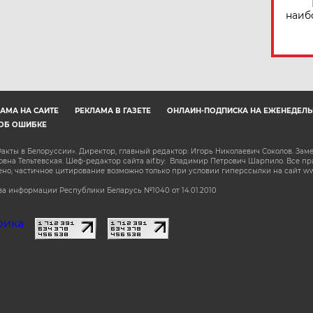
наиб
АМА НА САЙТЕ
РЕКЛАМА В ГАЗЕТЕ
ОНЛАЙН-ПОДПИСКА НА ЕЖЕНЕДЕЛЬ
ОБ ОШИБКЕ
акты в Белоруссии». Директор, главный редактор: Игорь Николаевич Соколов. Зам
на Тельтевская. Шеф-редактор сайта aif.by: Владимир Петрович Шарпило. Все п
о, частичное цитирование возможно только при условии гиперссылки на сайт www.
а информации Республики Беларусь №1040 от 14.01.2010