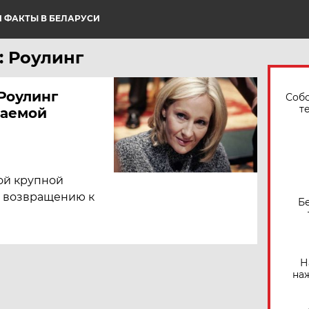
 ФАКТЫ В БЕЛАРУСИ
: Роулинг
Роулинг
Собо
т
ваемой
кой крупной
я возвращению к
Б
Н
на