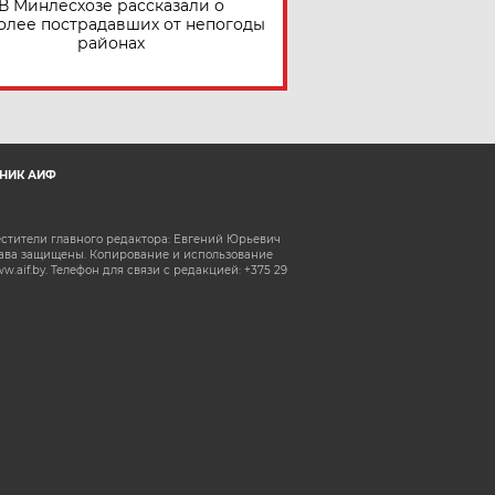
В Минлесхозе рассказали о
олее пострадавших от непогоды
районах
НИК АИФ
естители главного редактора: Евгений Юрьевич
рава защищены. Копирование и использование
aif.by. Телефон для связи с редакцией: +375 29