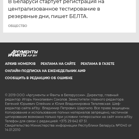
В Беларуси стартует регистрация на
централизованное тестирование в
резервные дни, пишет БЕЛТА.
ОБЩЕСТВО
AIF.BY
АРХИВ НОМЕРОВ
РЕКЛАМА НА САЙТЕ
РЕКЛАМА В ГАЗЕТЕ
ОНЛАЙН-ПОДПИСКА НА ЕЖЕНЕДЕЛЬНИК АИФ
СООБЩИТЬ В РЕДАКЦИЮ ОБ ОШИБКЕ
© 2019 ООО «Аргументы и Факты в Белоруссии». Директор, главный
редактор: Игорь Николаевич Соколов. Заместители главного редактора:
Евгений Юрьевич Олейник и Юлия Владимировна Тельтевская. Шеф-
редактор сайта aif.by: Владимир Петрович Шарпило. Все права защищены.
Копирование и использование полных материалов запрещено, частичное
цитирование возможно только при условии гиперссылки на сайт www.aif.by.
Телефон для связи с редакцией: +375 29 642 67 51.
Свидетельство Министерства информации Республики Беларусь №1040 от
14.01.2010