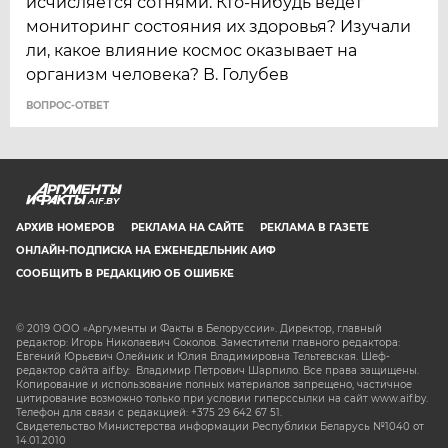
исчисляется сотнями. Кто-нибудь ведёт
мониторинг состояния их здоровья? Изучали
ли, какое влияние космос оказывает на
организм человека? В. Голубев
ВОПРОС-ОТВЕТ
AIF.BY
АРХИВ НОМЕРОВ
РЕКЛАМА НА САЙТЕ
РЕКЛАМА В ГАЗЕТЕ
ОНЛАЙН-ПОДПИСКА НА ЕЖЕНЕДЕЛЬНИК АИФ
СООБЩИТЬ В РЕДАКЦИЮ ОБ ОШИБКЕ
© 2019 ООО «Аргументы и Факты в Белоруссии». Директор, главный
редактор: Игорь Николаевич Соколов. Заместители главного редактора:
Евгений Юрьевич Олейник и Юлия Владимировна Тельтевская. Шеф-
редактор сайта aif.by: Владимир Петрович Шарпило. Все права защищены.
Копирование и использование полных материалов запрещено, частичное
цитирование возможно только при условии гиперссылки на сайт www.aif.by.
Телефон для связи с редакцией: +375 29 642 67 51.
Свидетельство Министерства информации Республики Беларусь №1040 от
14.01.2010