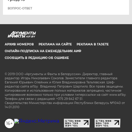
ВОПРОС-ОТВЕТ
AIF.BY
АРХИВ НОМЕРОВ
РЕКЛАМА НА САЙТЕ
РЕКЛАМА В ГАЗЕТЕ
ОНЛАЙН-ПОДПИСКА НА ЕЖЕНЕДЕЛЬНИК АИФ
СООБЩИТЬ В РЕДАКЦИЮ ОБ ОШИБКЕ
© 2019 ООО «Аргументы и Факты в Белоруссии». Директор, главный
редактор: Игорь Николаевич Соколов. Заместители главного редактора:
Евгений Юрьевич Олейник и Юлия Владимировна Тельтевская. Шеф-
редактор сайта aif.by: Владимир Петрович Шарпило. Все права защищены.
Копирование и использование полных материалов запрещено, частичное
цитирование возможно только при условии гиперссылки на сайт www.aif.by.
Телефон для связи с редакцией: +375 29 642 67 51.
Свидетельство Министерства информации Республики Беларусь №1040 от
14.01.2010
16+