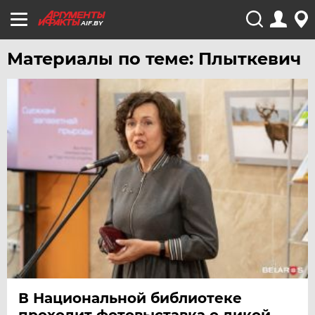
AIF.BY
Материалы по теме: Плыткевич
В Национальной библиотеке
проходит фотовыставка о дикой