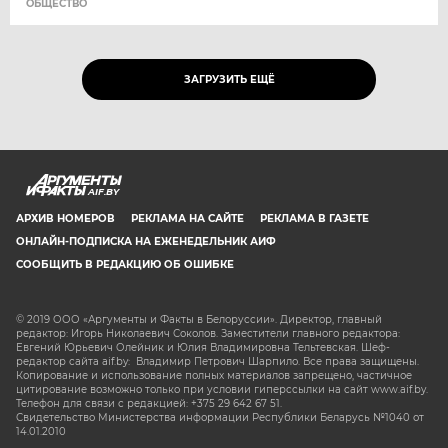
ОБЩЕСТВО
ЗАГРУЗИТЬ ЕЩЁ
AIF.BY
АРХИВ НОМЕРОВ
РЕКЛАМА НА САЙТЕ
РЕКЛАМА В ГАЗЕТЕ
ОНЛАЙН-ПОДПИСКА НА ЕЖЕНЕДЕЛЬНИК АИФ
СООБЩИТЬ В РЕДАКЦИЮ ОБ ОШИБКЕ
© 2019 ООО «Аргументы и Факты в Белоруссии». Директор, главный
редактор: Игорь Николаевич Соколов. Заместители главного редактора:
Евгений Юрьевич Олейник и Юлия Владимировна Тельтевская. Шеф-
редактор сайта aif.by: Владимир Петрович Шарпило. Все права защищены.
Копирование и использование полных материалов запрещено, частичное
цитирование возможно только при условии гиперссылки на сайт www.aif.by.
Телефон для связи с редакцией: +375 29 642 67 51.
Свидетельство Министерства информации Республики Беларусь №1040 от
14.01.2010