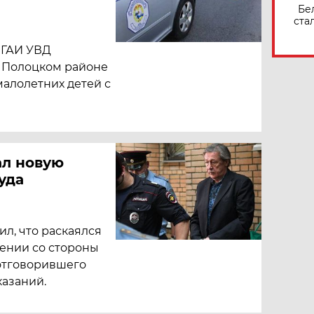
Бе
ста
 ГАИ УВД
в Полоцком районе
алолетних детей с
ал новую
уда
ил, что раскаялся
лении со стороны
 отговорившего
казаний.