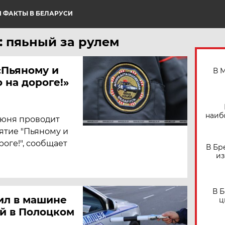
 ФАКТЫ В БЕЛАРУСИ
: пяьный за рулем
«Пьяному и
В 
 на дороге!»
наиб
 июня проводит
тие "Пьяному и
оге!", сообщает
В Бр
из
В 
ил в машине
ц
ей в Полоцком