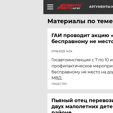
АРГУМЕНТЫ И
AIF.BY
Материалы по теме
ГАИ проводит акцию 
бесправному не место
07.06.2025 14:54
Госавтоинспекция с 7 по 10
профилактическое мероприя
бесправному не место на дор
МВД.
ОБЩЕСТВО
Пьяный отец перевоз
двух малолетних дет
районе