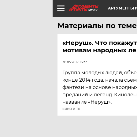
АРГУМЕНТЫ И
AIF.BY
Материалы по теме
«Неруш». Что покажут
мотивам народных ле
30.05.2017 16:27
Группа молодых людей, объ
конце 2014 года, начала съе
фэнтези на основе народны
преданий и легенд. Кинолен
название «Неруш».
КИНО И ТВ