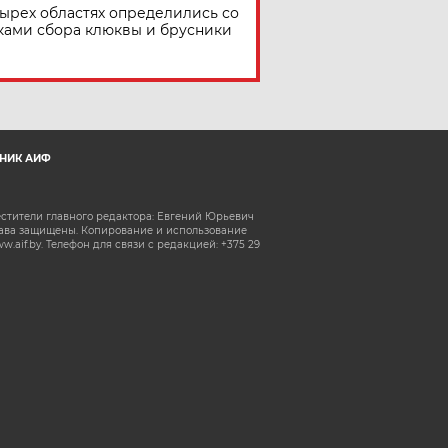
тырех областях определились со
ками сбора клюквы и брусники
НИК АИФ
естители главного редактора: Евгений Юрьевич
рава защищены. Копирование и использование
aif.by. Телефон для связи с редакцией: +375 29