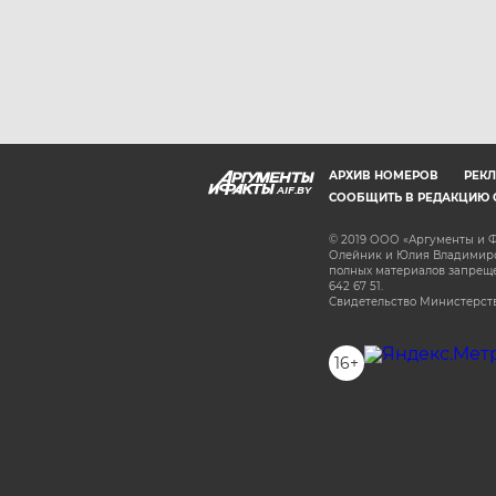
АРХИВ НОМЕРОВ
РЕКЛ
AIF.BY
СООБЩИТЬ В РЕДАКЦИЮ 
© 2019 ООО «Аргументы и Ф
Олейник и Юлия Владимиров
полных материалов запрещен
642 67 51.
Свидетельство Министерств
16+