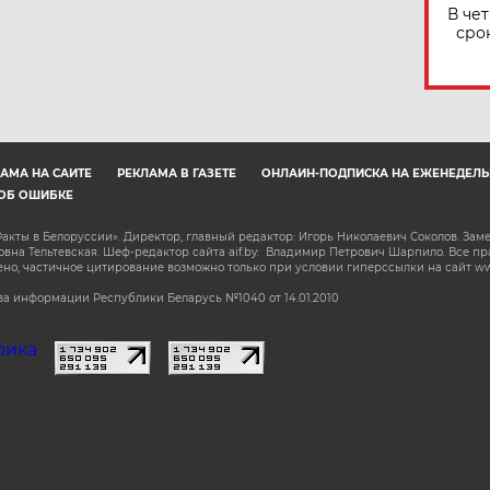
В че
сро
АМА НА САЙТЕ
РЕКЛАМА В ГАЗЕТЕ
ОНЛАЙН-ПОДПИСКА НА ЕЖЕНЕДЕЛЬ
ОБ ОШИБКЕ
акты в Белоруссии». Директор, главный редактор: Игорь Николаевич Соколов. Зам
на Тельтевская. Шеф-редактор сайта aif.by: Владимир Петрович Шарпило. Все п
о, частичное цитирование возможно только при условии гиперссылки на сайт www.
а информации Республики Беларусь №1040 от 14.01.2010