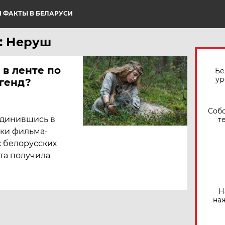
 ФАКТЫ В БЕЛАРУСИ
: Неруш
 в ленте по
Бе
ур
генд?
Собо
единившись в
т
мки фильма-
х белорусских
та получила
Н
на