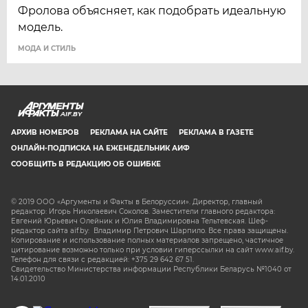
Фролова объясняет, как подобрать идеальную
модель.
МОДА И СТИЛЬ
AIF.BY
АРХИВ НОМЕРОВ
РЕКЛАМА НА САЙТЕ
РЕКЛАМА В ГАЗЕТЕ
ОНЛАЙН-ПОДПИСКА НА ЕЖЕНЕДЕЛЬНИК АИФ
СООБЩИТЬ В РЕДАКЦИЮ ОБ ОШИБКЕ
© 2019 ООО «Аргументы и Факты в Белоруссии». Директор, главный
редактор: Игорь Николаевич Соколов. Заместители главного редактора:
Евгений Юрьевич Олейник и Юлия Владимировна Тельтевская. Шеф-
редактор сайта aif.by: Владимир Петрович Шарпило. Все права защищены.
Копирование и использование полных материалов запрещено, частичное
цитирование возможно только при условии гиперссылки на сайт www.aif.by.
Телефон для связи с редакцией: +375 29 642 67 51.
Свидетельство Министерства информации Республики Беларусь №1040 от
14.01.2010